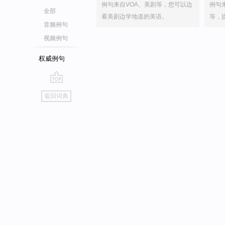
例句来自VOA、美剧等，您可以边
例句
全部
看美剧边学地道的美语。
等，
音频例句
视频例句
权威例句
go
返回词典
top