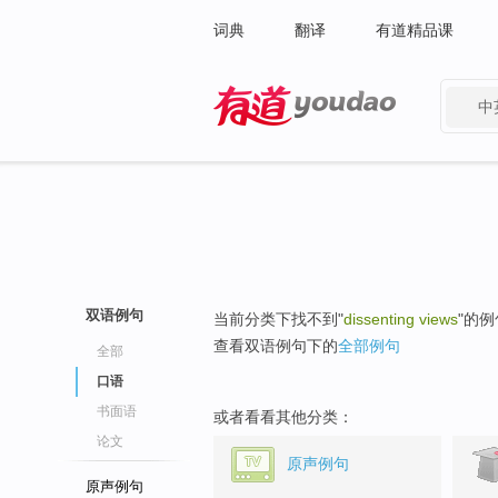
词典
翻译
有道精品课
中
有道 - 网易旗下搜索
双语例句
当前分类下找不到"
dissenting views
"的
查看双语例句下的
全部例句
全部
口语
书面语
或者看看其他分类：
论文
原声例句
原声例句