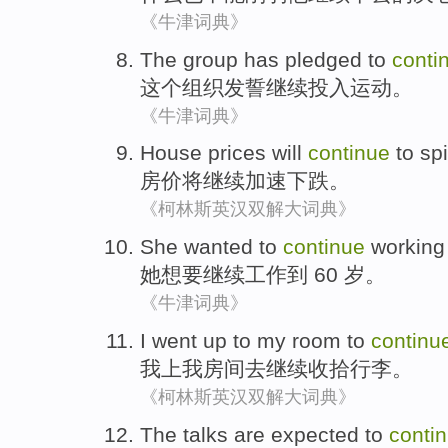
《牛津词典》
The
group
has pledged
to
conti
这个
组织
发誓
继续
投入运动
。
《牛津词典》
House prices
will
continue
to
spi
房价
将
继续
加速
下跌
。
《柯林斯英汉双解大词典》
She
wanted
to
continue
working
她
想
要
继续
工作
到
60 岁。
《牛津词典》
I
went up
to
my
room
to
continu
我
上
我
房间
去
继续
收拾
行李
。
《柯林斯英汉双解大词典》
The talks
are expected
to
conti