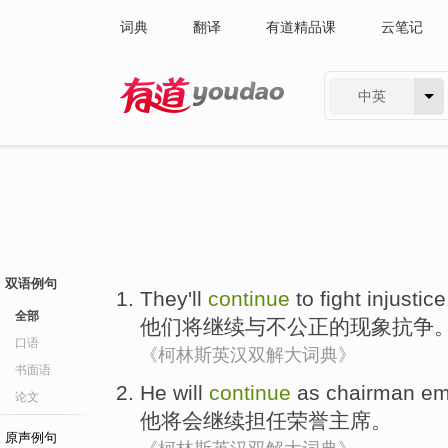
词典
翻译
有道精品课
云笔记
中英
有道 - 网易旗下搜索
双语例句
They
'll
continue
to
fight injustice
全部
他们
将
继续
与不公正的现象
抗争
口语
《柯林斯英汉双解大词典》
书面语
He
will
continue
as chairman
eme
论文
他
将会
继续
担任
荣誉主席。
原声例句