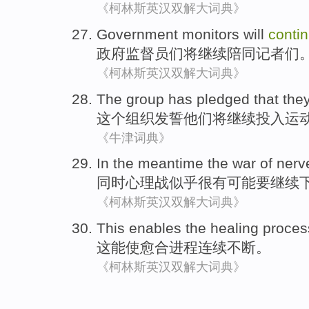
《柯林斯英汉双解大词典》
Government
monitors
will
conti
政府
监督员们
将
继续
陪同
记者们
《柯林斯英汉双解大词典》
The
group
has pledged that
the
这个
组织
发誓
他们
将
继续
投入运
《牛津词典》
In the meantime the
war of
nerv
同时
心理战
似乎
很有可能
要
继续
《柯林斯英汉双解大词典》
This
enables the
healing
proces
这
能
使
愈合
进程
连续
不断
。
《柯林斯英汉双解大词典》