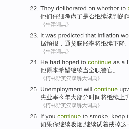
They
deliberated
on
whether
to
他们
仔细
考虑了
是否
继续
谈判的
《牛津词典》
It was predicted
that
inflation
wo
据
预报，
通货膨胀率
将
继续
下降
《牛津词典》
He
had hoped
to
continue
as
a 
他
原本
希望
继续
当
全职
警官。
《柯林斯英汉双解大词典》
Unemployment
will
continue
up
失业率
今年大部分
时间
将
继续
上
《柯林斯英汉双解大词典》
If
you
continue
to
smoke
,
keep
如果
你
继续
吸烟
,
继续
试
着
戒掉
这