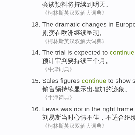
会谈
预料
将
持续
到
明天。
《柯林斯英汉双解大词典》
The
dramatic
changes
in
Europ
剧变
在
欧洲
继续
呈现。
《柯林斯英汉双解大词典》
The trial
is expected
to
continue
预计
审判
要
持续
三
个月
。
《牛津词典》
Sales figures
continue
to
show
销售额
持续
显示出
增加
的
迹象
。
《牛津词典》
Lewis
was
not
in the
right
frame
刘易斯
当时
心情
不佳，
不
适合
继
《柯林斯英汉双解大词典》