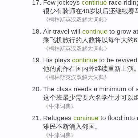
Few
jockeys
continue
race-ridin
很少
有骑师
在
40
岁
以后还
继续
赛
《柯林斯英汉双解大词典》
Air travel
will
continue
to
grow
a
乘
飞机
旅行的人数
将
以
每年
大约
《柯林斯英汉双解大词典》
His
plays
continue
to
be revived
他
的
剧作
在国内外
继续
重新
上演
《柯林斯英汉双解大词典》
The
class
needs
a minimum
of
这个
班
最少
需要
六
名学生
才可以
《牛津词典》
Refugees
continue
to
flood into
难民
不断
涌入
邻国
。
《牛津词典》