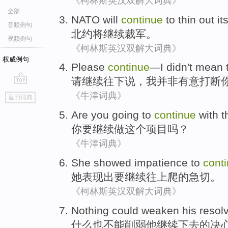
《柯林斯英汉双解大词典》
全部
NATO
will
continue
to
thin out it
音频例句
北约
将
继续
裁军
。
视频例句
《柯林斯英汉双解大词典》
权威例句
Please
continue
—
I
didn't
mean 
请
继续
往下
说
，
我
并非
有意
打断
go
《牛津词典》
返回词典
top
Are
you
going to
continue
with
t
你
要
继续
做
这个
项目
吗？
《牛津词典》
She
showed
impatience
to
cont
她
表现
出
要
继续
往上
爬的
急切
。
《柯林斯英汉双解大词典》
Nothing
could
weaken
his
resol
什么也
不能
削弱
他
继续
下去的
决