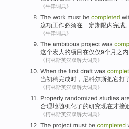
《牛津词典》
The work
must be
completed
wi
这项
工作
必须
在
一定
期限内
完成
《牛津词典》
The
ambitious
project
was
comp
这个
宏大
的
项目
在
仅仅
9个
月之内
《柯林斯英汉双解大词典》
When
the first draft was
comple
当
初稿
完成时
，
尼科尔斯
把
它
打
《柯林斯英汉双解大词典》
Properly
randomized
studies
ar
合理地
随机
化了的
研究
现在
才
接
《柯林斯英汉双解大词典》
The project
must be
completed