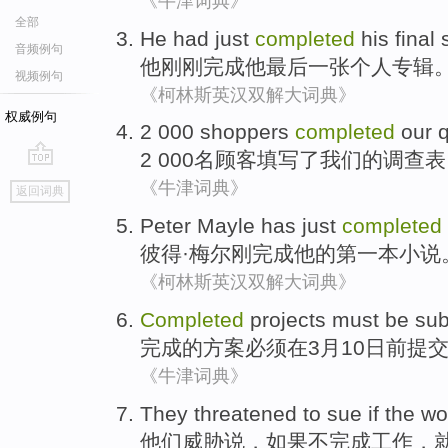
《牛津词典》
全部
He
had just
completed
his
final
音频例句
他
刚刚
完成
他
最后
一张个人
专辑
视频例句
《柯林斯英汉双解大词典》
权威例句
2
000
shoppers
completed
our
q
2
000名
顾客
填写了
我们
的
调查表
go
《牛津词典》
返回词典
top
Peter
Mayle
has just
completed
彼得
·
梅尔
刚
完成
他
的
第一
本小说
《柯林斯英汉双解大词典》
Completed
projects
must be
sub
完成
的
方案
必须
在3月
10
日前
提
《牛津词典》
They
threatened
to sue
if
the
wo
他们
威胁说
，
如果
不
完成
工作
，