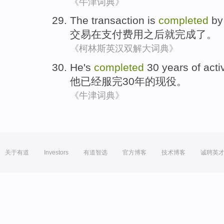
《牛津词典》
The
transaction
is
completed
by
交易
在
支付
费用之后
就
完成了。
《柯林斯英汉双解大词典》
He
's
completed
30
years
of
acti
他
已经
服完
30
年
的
现役
。
《牛津词典》
关于有道
Investors
有道智选
官方博客
技术博客
诚聘英