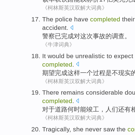
《柯林斯英汉双解大词典》
The police
have
completed
thei
accident
.
警察
已
完成
对
这次事故的调查。
《牛津词典》
It would
be
unrealistic
to
expect
completed
.
期望
完成
这样
一个
过程
是
不现实
《柯林斯英汉双解大词典》
There remains
considerable
dou
completed
.
对于
道路
何时
能
竣工
，人们
还有
《柯林斯英汉双解大词典》
Tragically
,
she
never
saw
the
co