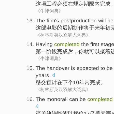
这项
工程
必须
在
规定
期限内
完成
《牛津词典》
The film
's
postproduction
will be
这部
电影
的
后期
制作
将
于来年初
《柯林斯英汉双解大词典》
Having
completed
the first
stag
第一
阶段
完成
后，
你
就可以
接着
《牛津词典》
The handover
is expected to be
years
.
移交
预计
在下
个
10
年内
完成
。
《柯林斯英汉双解大词典》
The
monorail
can be
completed
该
单轨铁路
能
以
标价
17亿美元
完