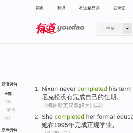
词典
翻译
有道精品课
云笔记
中英
有道 - 网易旗下搜索
双语例句
Nixon
never
completed
his
ter
全部
尼克松
没有
完成
自己
的任期
。
口语
《柯林斯英汉双解大词典》
书面语
She
completed
her
formal
educa
论文
她
在
1995年
完成
正规
学业
。
原声例句