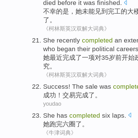
died
before
it was finished.
不幸
的是，
她
未能
见到
完工
的
大
了。
《柯林斯英汉双解大词典》
She
recently
completed
an
exte
who
began
their political
career
她
最近
完成了
一项
对
35
岁
前
开始
究
。
《柯林斯英汉双解大词典》
Success
! The
sale
was
complet
成功
！
交易
完成了
。
youdao
She
has
completed
six
laps
.
她
跑
完
六
圈
了。
《牛津词典》