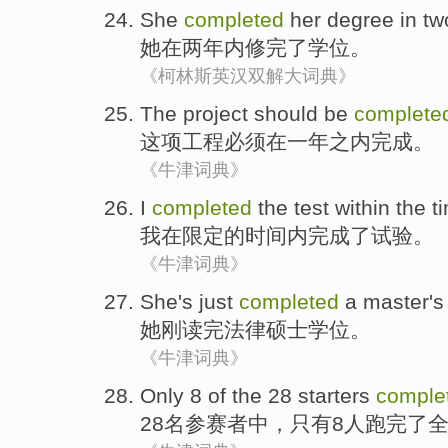
She
completed
her
degree
in
tw
她
在
两
年内
修完了
学位
。
《柯林斯英汉双解大词典》
The project
should be
complete
这项
工程
必须
在一年之内
完成
。
《牛津词典》
I
completed
the
test
within the
t
我
在
限定的
时间
内
完成
了
试验
。
《牛津词典》
She
's just
completed
a
master
'
她
刚
读完
法律
硕士
学位
。
《牛津词典》
Only
8
of
the
28
starters
comple
28
名参赛者
中
，
只有
8
人跑完了