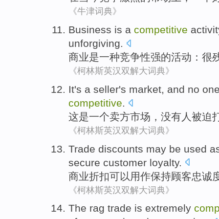
《牛津词典》
Business
is
a
competitive
activit
unforgiving
.
商业
是
一种
竞争性强
的
活动
：
很
《柯林斯英汉双解大词典》
It
's
a
seller's
market
, and
no
on
competitive
.
这
是
一个
卖方
市场
，
没有
人
被迫
《柯林斯英汉双解大词典》
Trade
discounts
may be
used a
secure
customer
loyalty
.
商业
折扣
可以
用作
保持
顾客
忠诚
《柯林斯英汉双解大词典》
The
rag
trade
is extremely
compe