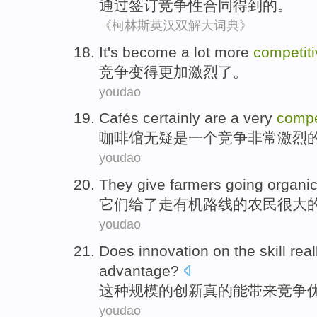
通过签订
竞争性
合同
得到的。
《柯林斯英汉双解大词典》
It's become a
lot more
competiti
竞争
变得
更加
激烈了。
youdao
Cafés
certainly
are
a
very
compe
咖啡馆
无疑
是
一个
竞争
非常
激烈
youdao
They
give
farmers
going
organi
它们
给
了走
有机路线
的
农民
很大
youdao
Does
innovation
on the
skill
real
advantage
?
这种
规模
的
创新
真的
能带来
竞争
youdao