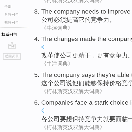
《柯林斯英汉双解大词典》
全部
The company
needs to
improve
音频例句
公司
必须
提高
它
的
竞争力
。
视频例句
《牛津词典》
权威例句
The
changes
made the
compan
go
改革
使
公司
更
精干
，更
有竞争力
返回词典
top
《牛津词典》
The
company
says
they
're able 
这个
公司
说
他们
能够
保持
价格
竞
《柯林斯英汉双解大词典》
Companies
face
a
stark
choice
i
各公司
要
想
保持
竞争力就要
面临
《柯林斯英汉双解大词典》