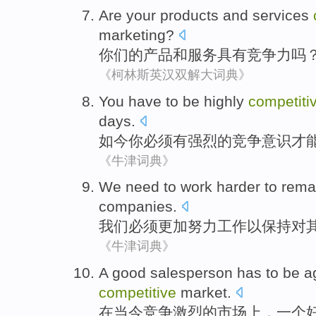
Are your
products
and
services
marketing
?
你们
的
产品
和
服务
具有竞争力
吗
《柯林斯英汉双解大词典》
You
have to
be
highly
competiti
days
.
如今
你
必须
有
强烈
的
竞争意识
才
《牛津词典》
We
need to
work harder
to
rema
companies
.
我们
必须
更加
努力工作
以
保持
对
《牛津词典》
A
good
salesperson has
to be
a
competitive
market
.
在
当今
竞争激烈
的
市场上
，
一个