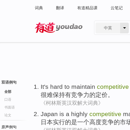
词典
翻译
有道精品课
云笔记
中英
有道 - 网易旗下搜索
双语例句
It's hard to
maintain
competitive
全部
很难
保持
有竞争力
的
定价
。
口语
《柯林斯英汉双解大词典》
书面语
Japan
is
a
highly
competitive
ma
论文
日本实行
的
是
一个
高度
竞争
的
市
原声例句