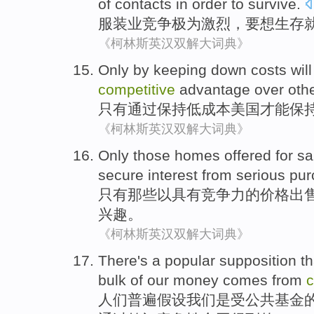
of
contacts
in order
to
survive
.
服装业
竞争
极为
激烈，要
想
生存
《柯林斯英汉双解大词典》
Only
by
keeping
down
costs
wil
competitive
advantage over
oth
只有
通过
保持
低
成本
美国
才能
保
《柯林斯英汉双解大词典》
Only
those
homes
offered for sa
secure
interest
from serious pu
只有
那些
以
具有竞争力
的
价格
出
兴趣
。
《柯林斯英汉双解大词典》
There's
a
popular
supposition th
bulk
of
our
money
comes from
c
人们
普遍
假设
我们
是
受
公共
基金