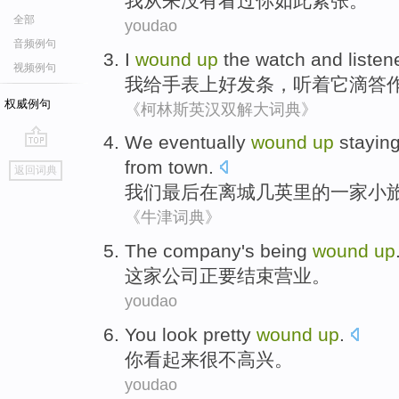
我
从来
没有
看过
你
如此
紧张
。
全部
youdao
音频例句
I
wound
up
the
watch
and
listen
视频例句
我
给
手表
上好
发条
，
听
着
它
滴答
权威例句
《柯林斯英汉双解大词典》
We
eventually
wound
up
stayin
go
from
town
.
返回词典
top
我们
最后
在
离
城
几
英里
的一家
小
《牛津词典》
The company
's being
wound
up
这家
公司正要结束营业。
youdao
You
look
pretty
wound
up
.
你
看起来
很不
高兴
。
youdao