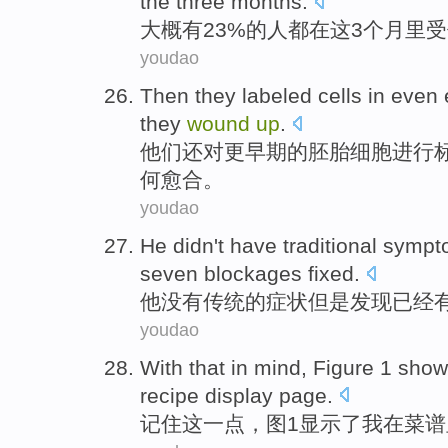
the
three
months
.
大概
有23%
的
人
都
在
这
3个
月里
受
youdao
Then
they
labeled
cells
in
even e
they
wound
up
.
他们
还
对更早期的
胚胎
细胞
进行
何
愈合。
youdao
He
didn't have
traditional
sympt
seven
blockages
fixed.
他
没有
传统
的
症状
但是
发现
已经
youdao
With
that in mind,
Figure
1
show
recipe
display
page
.
记住
这一点，
图
1
显示
了
我
在
菜谱