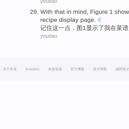
youdao
With
that in mind,
Figure
1
show
recipe
display
page
.
记住
这一点，
图
1
显示
了
我
在
菜谱
youdao
关于有道
Investors
有道智选
官方博客
技术博客
诚聘英