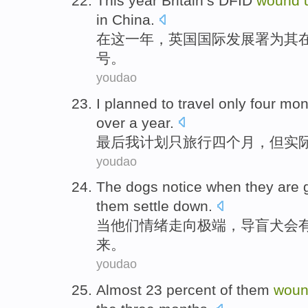
This
year
Britain
’s DFID
wound
in
China
.
在
这
一年
，
英国
国际发展署为
其
号。
youdao
I
planned
to
travel
only
four
mon
over
a
year
.
最后
我
计划
只
旅行
四
个月
，
但实
youdao
The
dogs
notice
when
they
are
them
settle
down
.
当
他们
情绪
走向
极端，
导盲犬会
来
。
youdao
Almost
23 percent
of
them
wou