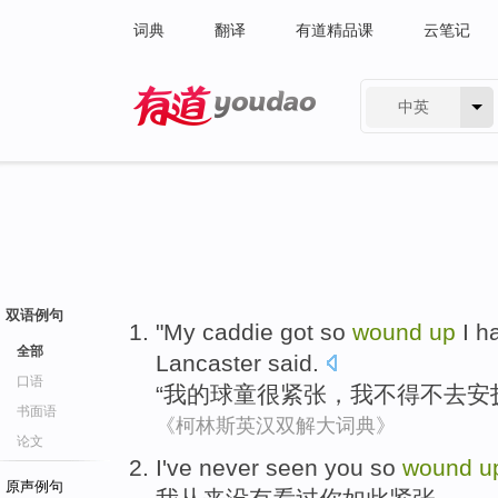
词典
翻译
有道精品课
云笔记
中英
有道 - 网易旗下搜索
双语例句
"
My
caddie got
so
wound
up
I
ha
全部
Lancaster
said
.
口语
“
我
的球
童
很
紧张
，
我
不得不
去
安
书面语
《柯林斯英汉双解大词典》
论文
I
've never
seen
you
so
wound
u
原声例句