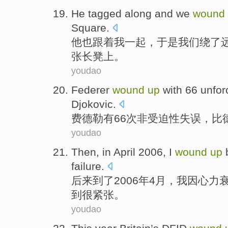
He
tagged
along
and
we
wound
Square
.
他
也
跟着我一起
，于是
我们
绕
了
张
长凳上。
youdao
Federer
wound
up
with
66
unfor
Djokovic
.
费德勒
有
66次非
受迫性
失误，
比
youdao
Then
, in
April
2006,
I
wound
up
failure
.
后来
到了2006年
4
月，
我
因心力
到很
紧张
。
youdao