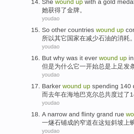
She
wound
up
with a
gold meda
她
获得
了
金牌
。
youdao
So
other
countries
wound
up
co
所以
其它
国家
在
减少
石油
的消耗
youdao
But
why
was
it
ever
wound
up
in
但是
为什么
它
一
开始
总是
上足发
youdao
Barker
wound
up
spending
140
而
去年
在
海地
巴克尔
总共
度过
了1
youdao
A
narrow
and flinty grand rue
wo
一
燧石
铺成的
窄
道
在
这
短
斜坡
上
youdao