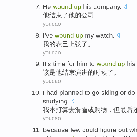
He
wound
up
his
company
.
他
结束
了
他
的
公司
。
youdao
I
've
wound
up
my
watch
.
我
的
表
已
上弦
了。
youdao
It
's
time
for
him
to
wound
up
his
该
是
他
结束
演讲
的
时候
了。
youdao
I
had planned
to
go
skiing
or
do
studying
.
我
本
打算
去
滑雪
或
购物
，
但
最后
youdao
Because
few
could
figure out
wh