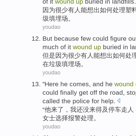
of
it
wound
up
buried
in
landfills
.
因为
很少有人
能
想出
如何
处理
塑
圾填埋场
。
youdao
But
because
few
could
figure ou
much
of
it
wound
up
buried
in
la
但是
因为
很少有人
能
想出
如何
处
在
垃圾填埋场
。
youdao
"Here
he
comes
, and he
wound
could
finally get off the road,
sto
called the police
for help.
“
他
来了
，
我
还没
来得及停车
走人
女士选择
报警
处理。
youdao