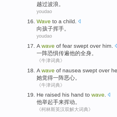
越过
波浪
。
youdao
Wave
to a
child
.
向
孩子
挥手
。
youdao
A
wave
of
fear
swept over
him
.
一阵
恐惧
传遍
他
的全身。
《牛津词典》
A
wave
of nausea
swept over
he
她
觉得
一阵
恶心。
《牛津词典》
He
raised his
hand
to
wave
.
他
举起
手
来
挥动
。
《柯林斯英汉双解大词典》