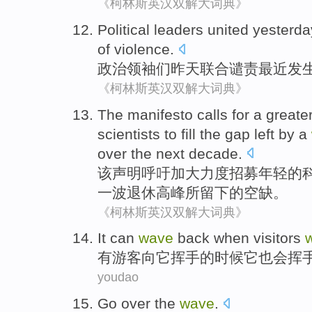
《柯林斯英汉双解大词典》
Political
leaders
united
yesterda
of
violence
.
政治
领袖们
昨天
联合
谴责
最近
发
《柯林斯英汉双解大词典》
The
manifesto
calls for
a
greate
scientists
to
fill
the
gap
left by
a
over
the
next
decade
.
该
声明
呼吁
加大
力度
招募
年轻
的
一
波
退休高峰
所
留下
的
空缺
。
《柯林斯英汉双解大词典》
It
can
wave
back
when
visitors
有游客
向
它
挥手
的
时候
它
也会
挥
youdao
Go over
the
wave
.