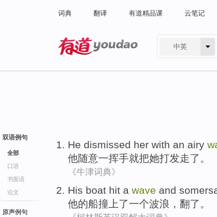
词典
翻译
有道精品课
云笔记
中英
有道 - 网易旗下搜索
双语例句
He
dismissed
her
with
an
airy
w
全部
他
随意
一
挥手
就把
她
打发
走了。
口语
《牛津词典》
书面语
His
boat
hit
a
wave
and
somersa
论文
他
的
船
撞上了
一个
波浪
，
翻
了。
原声例句