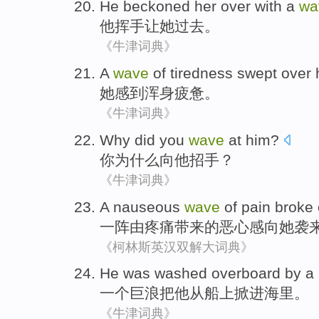
He
beckoned
her
over
with a
wa
他
挥手让
她
过去
。
《牛津词典》
A
wave
of
tiredness
swept over
她
感到浑身疲惫
。
《牛津词典》
Why did
you
wave
at
him
?
你
为什么
向
他
招手
？
《牛津词典》
A nauseous
wave
of
pain
broke
一阵
由
疼痛带来
的
恶心感向她袭
《柯林斯英汉双解大词典》
He
was washed overboard
by
a
一个
巨浪把
他
从船上
掀
进海里。
《牛津词典》