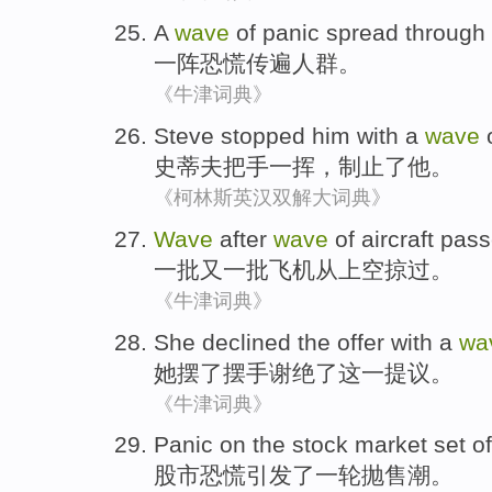
A
wave
of panic
spread through
一阵
恐慌
传遍
人群。
《牛津词典》
Steve
stopped
him
with
a
wave
o
史蒂夫
把手
一
挥
，
制止了
他
。
《柯林斯英汉双解大词典》
Wave
after
wave
of
aircraft
pass
一
批
又
一批
飞机
从上空
掠过
。
《牛津词典》
She
declined
the
offer
with
a
wa
她
摆了摆手谢绝了
这
一
提议
。
《牛津词典》
Panic
on the
stock market
set o
股市
恐慌引发
了
一轮
抛售潮
。