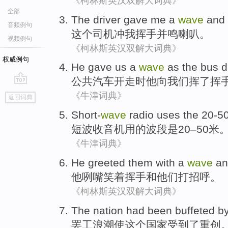
《柯林斯英汉双解大词典》
全部
The
driver
gave
me
a
wave
and
音频例句
这个
司机
冲
我
挥手
并
鸣
喇叭。
视频例句
《柯林斯英汉双解大词典》
权威例句
He
gave
us
a
wave
as
the bus
d
公共
汽车开走时
他
向
我们
挥了
挥
go
《牛津词典》
返回词典
top
Short-
wave
radio
uses
the 20-5
短波
收音机
用
的波段是
20
–50
米
《牛津词典》
He
greeted
them
with a
wave
an
他
咧嘴
笑着
挥手
和
他们
打招呼
。
《柯林斯英汉双解大词典》
The
nation
had
been buffeted
b
罢工
浪潮
使
这个
国家
受到了
重创