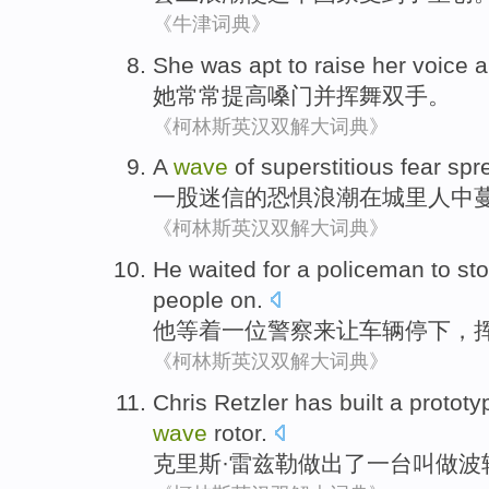
《牛津词典》
She
was
apt to
raise
her
voice
a
她
常常
提高
嗓门
并
挥舞
双手
。
《柯林斯英汉双解大词典》
A
wave
of
superstitious
fear
spr
一
股
迷信
的
恐惧
浪潮
在
城里人
中
《柯林斯英汉双解大词典》
He
waited for
a
policeman
to
st
people
on.
他
等
着
一位
警察
来
让
车辆
停下
，
《柯林斯英汉双解大词典》
Chris Retzler
has
built a
prototy
wave
rotor
.
克里斯
·雷兹勒做出
了
一
台
叫做
波