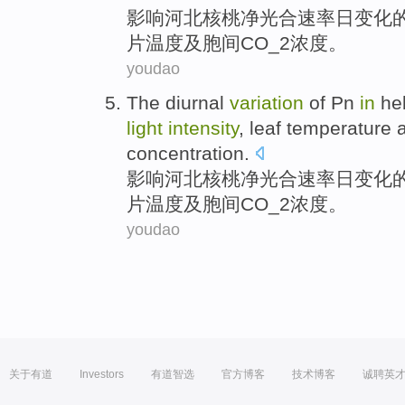
影响
河北核桃净
光合
速率
日
变化
片
温度
及
胞间
CO_2
浓度
。
youdao
The
diurnal
variation
of
Pn
in
he
light
intensity
,
leaf
temperature
concentration
.
影响
河北核桃净
光合
速率
日
变化
片
温度
及
胞间
CO_2
浓度
。
youdao
关于有道
Investors
有道智选
官方博客
技术博客
诚聘英