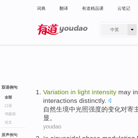
词典
翻译
有道精品课
云笔记
中英
有道 - 网易旗下搜索
双语例句
Variation
in
light
intensity
may
i
全部
interactions
distinctly
.
口语
自然生境
中
光照
强度
的
变化
对
寄
书面语
显
。
论文
youdao
原声例句