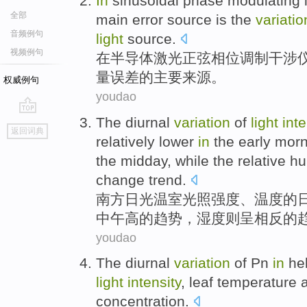
In
sinusoidal
phase
modulating
全部
main
error
source
is
the
variatio
音频例句
light
source.
视频例句
在
半导体
激光
正弦
相位
调制
干涉
量误差
的
主要
来源
。
权威例句
youdao
The diurnal
variation
of
light
inte
go
返回词典
top
relatively
lower
in
the early
morn
the
midday
, while the relative
hu
change
trend
.
南方
日光温室
光照
强度
、
温度
的
中午
高
的
趋势，
湿度则
呈
相反
的
youdao
The
diurnal
variation
of
Pn
in
he
light
intensity
,
leaf
temperature
concentration
.