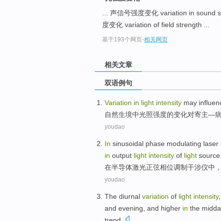
... 声信号强度变化 variation in sound si
度变化 variation of field strength ...
基于193个网页
-
相关网页
相关文章
双语例句
Variation
in
light
intensity
may
influen
自然生境
中
光照
强度
的
变化
对
寄主
—
youdao
In
sinusoidal
phase
modulating
laser
in
output
light
intensity
of
light
source
在
半导体
激光
正弦
相位
调制
干涉仪
中
youdao
The diurnal
variation
of
light
intensity
and
evening
, and
higher
in
the
midda
trend
.