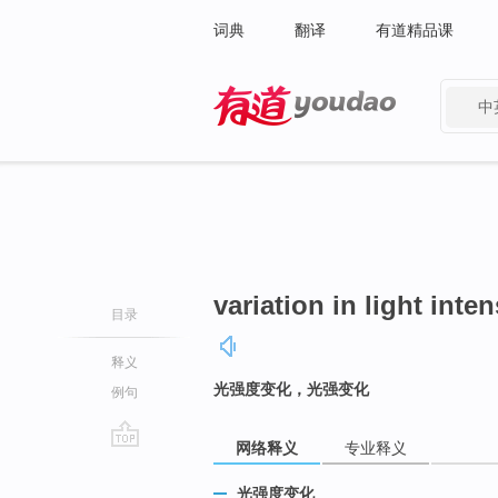
词典
翻译
有道精品课
中
有道 - 网易旗下搜索
variation in light inten
目录
释义
光强度变化，光强变化
例句
网络释义
专业释义
go
top
光强度变化