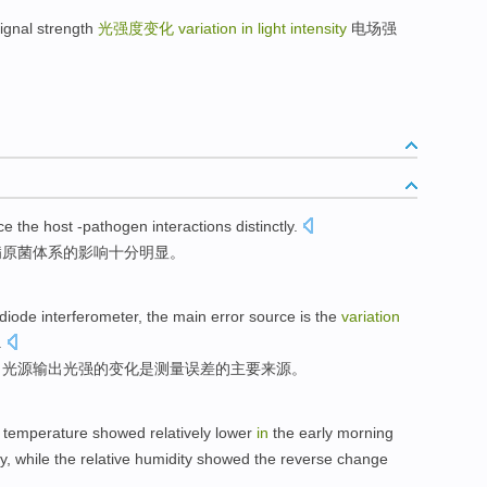
gnal strength
光强度变化
variation in light intensity
电场强
ce
the
host -pathogen interactions
distinctly
.
病原菌体系的
影响
十分
明显
。
diode
interferometer
,
the
main
error
source
is
the
variation
.
，光源
输出
光
强
的
变化
是
测量误差
的
主要
来源
。
,
temperature
showed
relatively
lower
in
the early
morning
y
, while the relative
humidity
showed
the
reverse
change