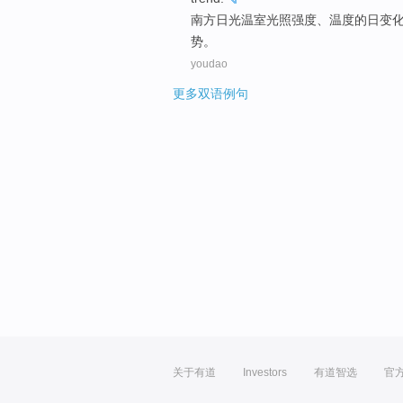
南方
日光温室
光照
强度
、
温度
的
日
变
势。
youdao
更多双语例句
关于有道
Investors
有道智选
官