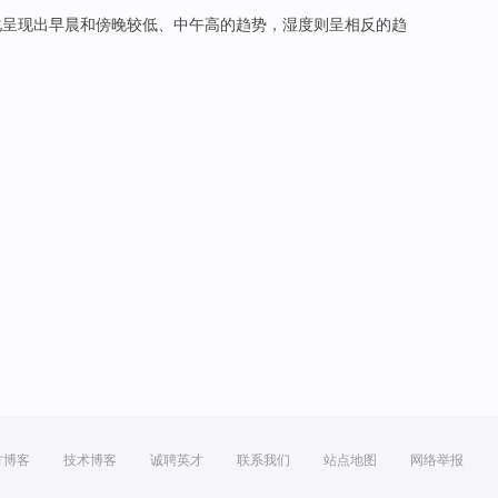
化
呈现
出
早晨
和
傍晚
较
低
、
中午
高
的
趋势，
湿度则
呈
相反
的趋
方博客
技术博客
诚聘英才
联系我们
站点地图
网络举报