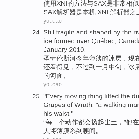
使用
XNI
的
方法
与
SAX
是
非常
相似
SAX
解析
器是
本机
XNI 解析器之
youdao
Still
fragile
and
shaped
by the
ri
ice
formed
over
Québec,
Canad
January
2010.
圣
劳伦斯
河
今年
薄薄的
冰层
，现
还看得见，不过到一月
中旬
，冰
的
河面
。
youdao
"
Every
moving
thing
lifted
the du
Grapes
of
Wrath
. "a
walking
ma
his waist
."
“
每
一个
动作
都会
扬起
尘土
，”
他
在
人
将
薄膜
系到
腰间
。