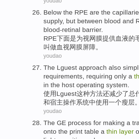
youdao
Below the
RPE
are
the capillari
supply
, but
between
blood
and
blood-retinal
barrier
.
RPE
下面
是
为
视网膜
提供
血液
的
叫做
血
视网膜屏障。
youdao
The Lguest
approach
also
simpl
requirements
, requiring only
a
t
in the
host
operating
system
.
使用Lguest
这种
方法
还
减少
了
总
和
宿主
操作系统
中
使用
一个
瘦
层
youdao
The GE
process
for
making
a
tr
onto
the
print
table
a
thin
layer
o