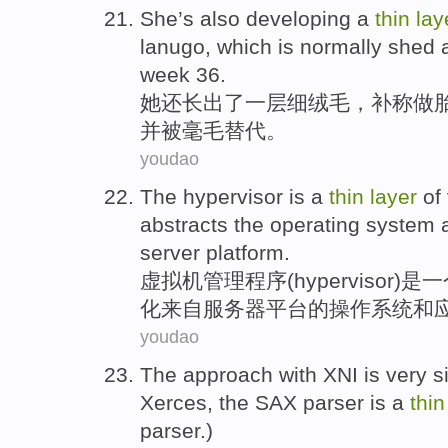
She
’s also developing
a
thin
lay
lanugo
, which is
normally
shed 
week
36
.
她
还长出
了一
层
细
绒毛
，补
称做
并被毫毛替代。
youdao
The hypervisor
is
a
thin
layer
of
abstracts
the
operating
system
server
platform
.
虚拟
机管理程序(hypervisor)
是
一
化
来自
服务器
平台
的
操作
系统
和
youdao
The
approach
with
XNI
is
very
s
Xerces
, the SAX
parser
is
a
thin
parser.)