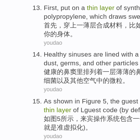
First
,
put on
a
thin
layer
of
synth
polypropylene
,
which
draws
swe
首先
，
穿上
一
薄
层
合成
材料
，
比
你
的身体。
youdao
Healthy
sinuses
are lined
with
a
dust
,
germs
,
and
other
particles
健康
的
鼻窦
里
排列
着
一
层
薄薄的
细菌
以及
其他
空气
中的
微粒
。
youdao
As shown in Figure
5
,
the guest
thin
layer
of
Lguest
code
(
by
def
如图
5
所示，
来宾
操作
系统
包含
一
就是准虚拟化)。
youdao