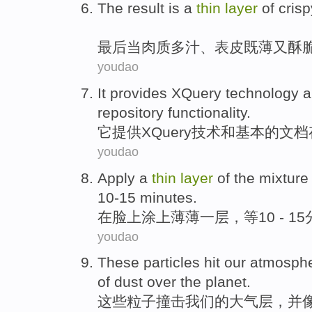
The result
is a
thin
layer
of
crisp
最后
当
肉质
多
汁
、
表皮
既
薄
又
酥
youdao
It
provides
XQuery
technology
a
repository
functionality
.
它
提供
XQuery
技术
和
基本
的
文档
youdao
Apply
a
thin
layer
of the mixtur
10-15
minutes
.
在
脸上
涂上
薄薄
一
层
，等
10
- 1
youdao
These
particles
hit
our
atmosph
of
dust
over
the planet
.
这些
粒子
撞击
我们
的
大气层
，
并