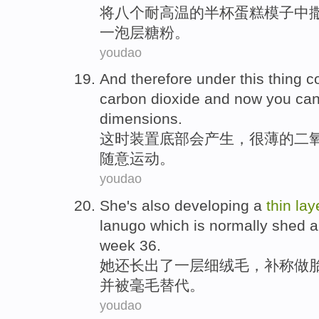
将
八个
耐高温
的
半杯蛋糕模子中
一
泡
层
糖粉
。
youdao
And
therefore
under this thing
c
carbon dioxide
and
now
you ca
dimensions
.
这时装置
底部会
产生
，
很
薄
的
二
随意
运动
。
youdao
She
's also
developing
a
thin
lay
lanugo
which is
normally
shed 
week
36
.
她
还
长出
了一
层
细
绒毛
，补
称做
并
被
毫毛替代。
youdao