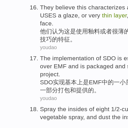
They
believe
this
characterizes
USES
a
glaze
,
or
very
thin
layer
face
.
他们
认为
这
是
使用
釉
料
或者
很
薄
技巧
的特征。
youdao
The
implementation
of
SDO
is
e
over
EMF
and is
packaged
and
project.
SDO
实现
基本上
是
EMF
中的一小
一部分
打包
和
提供的。
youdao
Spray the
insides
of
eight
1/2-cu
vegetable spray
,
and
dust the in