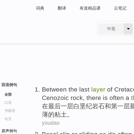
词典
翻译
有道精品课
云笔记
中英
有道 - 网易旗下搜索
双语例句
Between
the last
layer
of Creta
全部
Cenozoic
rock,
there
is
often
a
t
口语
在
最后
一
层
白垩纪
岩石
和
第一
层
书面语
薄的
粘土
。
论文
youdao
原声例句