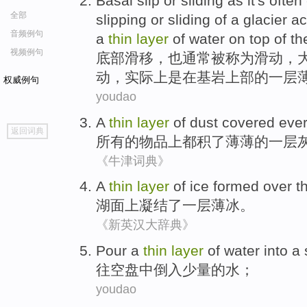
Basal slip
or
sliding
as it's
often
全部
slipping or sliding
of
a
glacier
ac
音频例句
a
thin
layer
of
water on
top
of
th
视频例句
底部
滑移
，
也
通常
被称为
滑动
，
动，
实际上
是在基岩
上部
的
一
层
权威例句
youdao
A
thin
layer
of
dust covered
ever
go
返回词典
top
所有
的
物品上都积
了
薄薄的一
层
《牛津词典》
A
thin
layer
of
ice
formed
over
t
湖面
上
凝结
了一
层
薄冰
。
《新英汉大辞典》
Pour
a
thin
layer
of
water
into a
往空盘中倒入少量
的
水
；
youdao