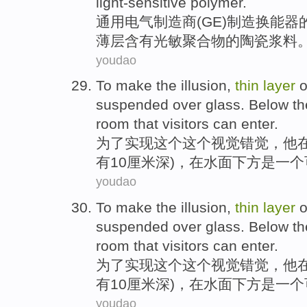
light-sensitive
polymer
.
通用
电气制造商(GE)
制造
换能器
薄
层
含有
光敏
聚合物的
陶瓷
浆料
youdao
To
make
the
illusion
,
thin
layer
o
suspended
over
glass
.
Below
t
room
that
visitors
can
enter
.
为了
实现
这个这个
视觉错觉
，他
有
10
厘米
深
)，
在水面
下方
是
一
个
youdao
To
make
the
illusion
,
thin
layer
o
suspended
over
glass
.
Below
t
room
that
visitors
can
enter
.
为了
实现
这个这个
视觉错觉
，他
有
10
厘米
深
)，
在水面
下方
是
一
个
youdao