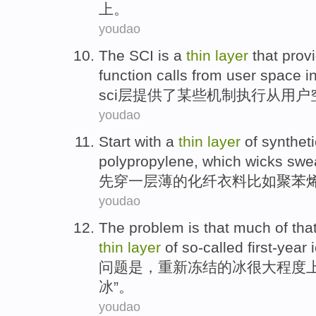
上。
youdao
The
SCI
is a
thin
layer
that
prov
function
calls
from
user
space
i
sci
层
提供了
某些机制
执行
从
用户
youdao
Start with
a
thin
layer
of
syntheti
polypropylene,
which
wicks
swe
先
穿
一
层
薄
的
化纤衣料
比如
聚苯
youdao
The
problem
is
that
much
of
tha
thin
layer
of so-called first-year
问题
是
，重新
冻结
的
冰
很大
程度
冰”。
youdao