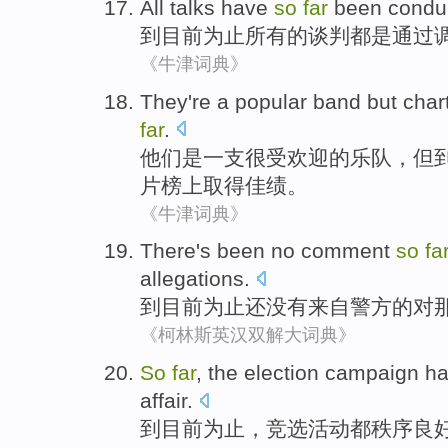
All
talks
have
so
far
been
condu
到
目前
为止
所有
的
谈判
都
是
通过
《牛津词典》
They
're
a popular
band
but
char
far
.
他们
是
一支
很受欢迎的
乐队
，
但
片
榜上
取得
佳绩
。
《牛津词典》
There's
been no
comment
so
fa
allegations
.
到目前
为止
还
没有
来自
警方
的
对
《柯林斯英汉双解大词典》
So
far
, the
election
campaign
ha
affair.
到目前
为止
，
竞选
活动
都
秩序良