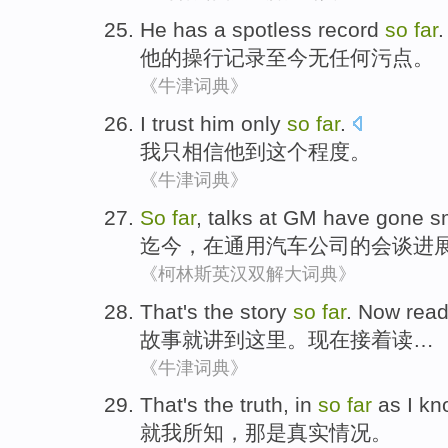
He
has a
spotless
record
so
far
.
他
的
操行
记录
至今
无任何污点。
《牛津词典》
I
trust
him
only
so
far
.
我
只
相信
他
到
这个
程度。
《牛津词典》
So
far
,
talks
at
GM
have
gone s
迄今
，
在
通用汽车公司
的
会谈
进
《柯林斯英汉双解大词典》
That's the
story
so
far
.
Now
rea
故事
就
讲到这里。
现在
接着
读
…
《牛津词典》
That
's the
truth
, in
so
far
as
I
kn
就
我
所知
，
那
是
真实情况
。