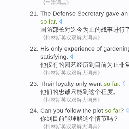
《牛津词典》
The Defense
Secretary
gave
an
so
far
.
国防
部长
对迄今为止
的
战事
进行
《柯林斯英汉双解大词典》
His
only
experience
of
gardenin
satisfying
.
他
仅有
的
园艺
经历
到目前
为止
非
《柯林斯英汉双解大词典》
Their
loyalty
only
went
so
far
.
他们的
忠诚
只能
到
这个
程度。
《柯林斯英汉双解大词典》
Can
you
follow
the
plot
so
far
?
你
到
目前
能
理解
这个
情节
吗？
《柯林斯英汉双解大词典》