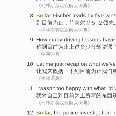
《柯林斯英汉双解大词典》
So
far
Fischer leads
by five wins
到目前
为止
，菲舍尔以５:２领先
《柯林斯英汉双解大词典》
How many
driving
lessons
hav
你
到目前
为止
上
过
多少
节
驾驶
课
《牛津词典》
Let
me
just recap
on what
we
've
让
我
来
概括
一下到目前为止
我们
《牛津词典》
I
wasn't
too
happy with
what
I'd
我
对自己到目前
为止
所
写
的东西
《柯林斯英汉双解大词典》
So
far
,
the police
investigation
h