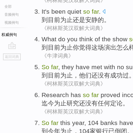
《柯林斯英汉双解大词典》
全部
It
's
been
quiet
so
far
.
音频例句
到目前为止
还是安静
的
。
视频例句
《柯林斯英汉双解大词典》
权威例句
What do
you
think
of
the show
到目前
为止
你
觉得
这场
演出怎么
go
《牛津词典》
返回词典
top
So
far
,
they
have
met
with no
su
到目前
为止
，
他们
还
没有
成功
过
《柯林斯英汉双解大词典》
Research
has
so
far
proved inc
迄今
为止
研究
还没有任何定论。
《柯林斯英汉双解大词典》
So
far
this year
, 104
banks
hav
到
今年
为止
，104
家银行
已
倒闭