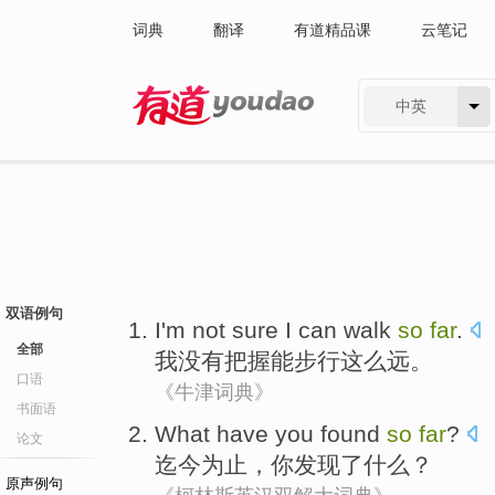
词典
翻译
有道精品课
云笔记
中英
有道 - 网易旗下搜索
双语例句
I
'm
not
sure
I can
walk
so
far
.
全部
我
没有
把握
能
步行
这么
远
。
口语
《牛津词典》
书面语
What
have
you
found
so
far
?
论文
迄今
为止，
你
发现了
什么
？
原声例句