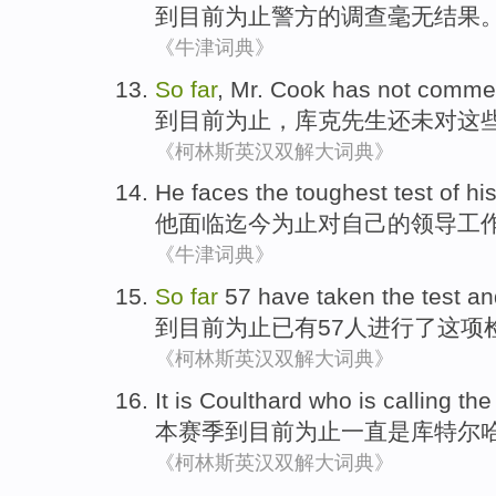
到目前
为止
警方
的
调查
毫无结果
《牛津词典》
So
far
,
Mr.
Cook
has not
comme
到目前
为止
，
库克
先生
还
未
对
这
《柯林斯英汉双解大词典》
He
faces
the toughest
test
of
hi
他
面临
迄今为止对
自己
的
领导工
《牛津词典》
So
far
57
have taken
the
test
an
到目前
为止
已有57
人进行了
这项
《柯林斯英汉双解大词典》
It
is
Coulthard
who is calling th
本
赛季到目前
为止
一直
是
库特
尔
《柯林斯英汉双解大词典》