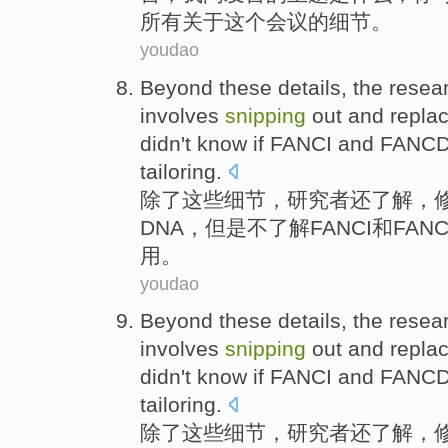
所有
关于
这个会议的
细节
。
youdao
Beyond
these
details
,
the resea
involves
snipping
out
and
repla
didn't
know
if
FANCI
and
FANCD
tailoring
.
除了
这些
细节
，
研究者
还
了解
，
DNA
，
但是
不
了解
FANCI
和
FAN
用
。
youdao
Beyond
these
details
,
the resea
involves
snipping
out
and
repla
didn't
know
if
FANCI
and
FANCD
tailoring
.
除了
这些
细节
，
研究者
还
了解
，