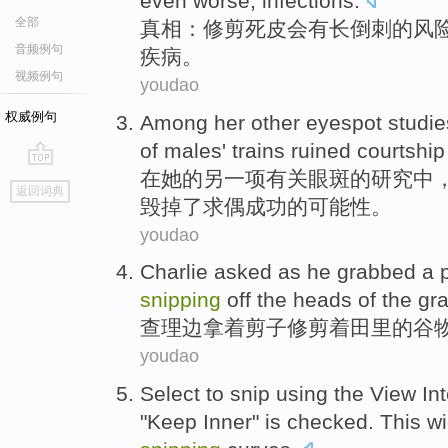
even worse
,
infections
.
全部
真相
：修剪死
皮
会有长
倒刺
的
风
音频例句
疾病。
视频例句
youdao
权威例句
Among
her
other
eyespot
studie
of
males
' trains
ruined
courtship
在
她
的
另
一项有关眼斑
的
研究
中
go
返回词典
top
毁掉了
求偶
成功
的可能性。
youdao
Charlie
asked
as
he grabbed
a p
snipping
off
the heads
of
the
gra
查理
边
拿
着
剪子
修剪
着田里
的
谷
youdao
Select
to snip
using
the View
In
"
Keep
Inner"
is checked
.
This
wi