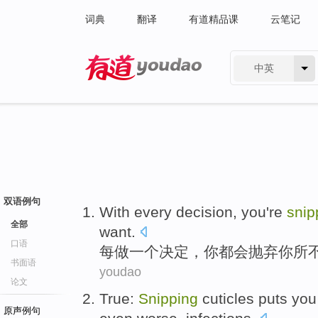
词典
翻译
有道精品课
云笔记
中英
有道 - 网易旗下搜索
双语例句
With every
decision
,
you
're
snip
全部
want.
口语
每
做一个
决定
，
你
都会
抛弃你所
书面语
youdao
论文
True
:
Snipping
cuticles
puts you
原声例句