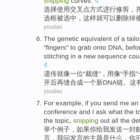
snipping
curves
.
选择
使用
交叉点
方式进行修剪，
选框
被
选中，
这样
就可以
删除掉
youdao
The
genetic
equivalent
of
a
tailo
"
fingers
"
to grab
onto
DNA
, bef
stitching
in
a
new
sequence
cou
遗传
就像
一
位“
裁缝
”，
用
像“
手指
开后再缝合成一个
新
DNA链。这
youdao
For example
,
if
you
send
me
an 
conference
and
I
ask
what
the
t
the
topic
,
snipping
out
all
the
det
举
个例子，
如果
你
给
我
发送
一封
言
，
我
问
发言
的
主题
是
什么
，你