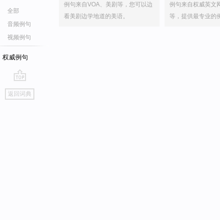
例句来自VOA、美剧等，您可以边
例句来自权威英文
全部
看美剧边学地道的美语。
等，提供最专业的
音频例句
视频例句
权威例句
go
返回词典
top