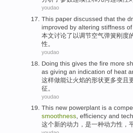
youdao
This paper
discussed
that
the dr
improved
by altering
stiffness
of
本文
讨论了
以
调节空气弹簧
刚度
性。
youdao
Doing this
gives
the fire
more
s
as
giving an
indication
of
heat
a
这样
做
能让
火焰
的
形状
更
多变
且
征
。
youdao
This
new
powerplant
is
a
compel
smoothness
,
efficiency
and
tech
这个
新的
动力
，
是
一种
动力性
，
youdao