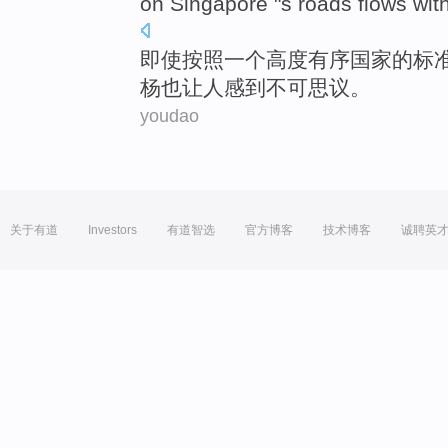
on
Singapore
"
s roads
flows wit
即使
按照
一个
高度
有序
国家
的
标
杨也让人感到不可思议。
youdao
关于有道
Investors
有道智选
官方博客
技术博客
诚聘英