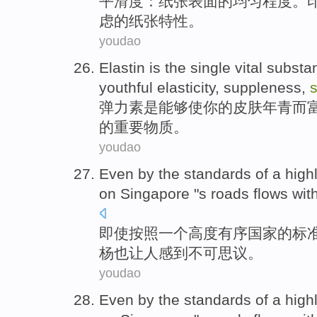
平滑度
：
纸张
表面
的
均匀程度
。
虑
的纸张
特性
。
youdao
Elastin
is
the single
vital
substa
youthful
elasticity, suppleness,
弹力
素
是
能够使
你
的
皮肤
年青而
的
重要
物质
。
youdao
Even
by
the
standards
of
a
high
on
Singapore
"
s roads
flows wit
即使
按照
一个
高度
有序
国家
的
标
杨也让人感到不可思议。
youdao
Even
by
the
standards
of
a
high