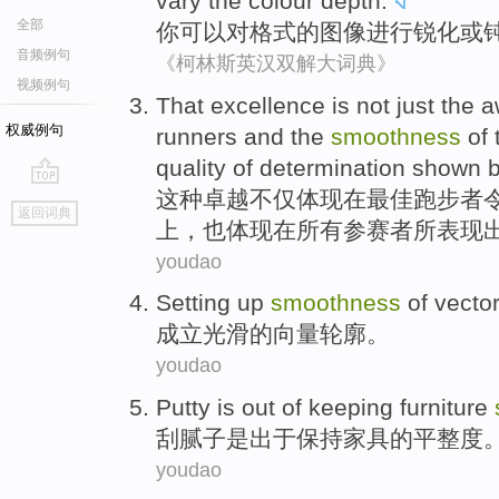
vary
the
colour
depth
.
全部
你
可以
对
格式
的图像进行锐化
或
音频例句
《柯林斯英汉双解大词典》
视频例句
That
excellence
is not
just
the
a
权威例句
runners
and
the
smoothness
of
quality
of
determination
shown
这种
卓越
不仅
体现
在
最佳
跑步者
go
返回词典
top
上
，
也
体现
在
所有
参赛者
所表现
youdao
Setting up
smoothness
of
vecto
成立
光滑
的
向量
轮廓
。
youdao
Putty
is
out of
keeping
furniture
刮腻子
是
出于
保持
家具
的
平整度
youdao