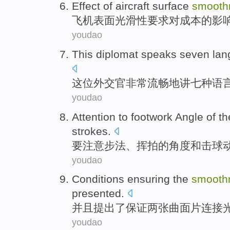
Effect
of
aircraft
surface
smooth
飞机
表面
光滑性
要求
对
成本
的
影
youdao
This diplomat
speaks
seven
lan
这位
外交官
非常
流畅
地讲
七
种语
youdao
Attention to
footwork
Angle
of
th
strokes
.
要
注意
步法
、挥拍
的
角度
和
击球
youdao
Conditions
ensuring
the
smooth
presented
.
并且
提出
了
保证
两
张曲面
片
连接
youdao