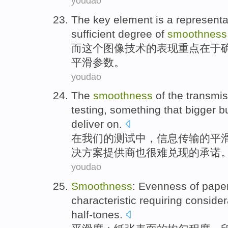
youdao
The
key
element is a
representa
sufficient
degree of
smoothness
而这个
图像
技术
的
表现
重点
在于
平滑参数。
youdao
The
smoothness
of
the
transmis
testing
, something
that
bigger
bu
deliver on
.
在
我们
的
测试
中，
信息传输
的
平
决方案
提供商也
很难
兑现的承诺
youdao
Smoothness
:
Evenness
of
pape
characteristic
requiring
consider
half-tones
.