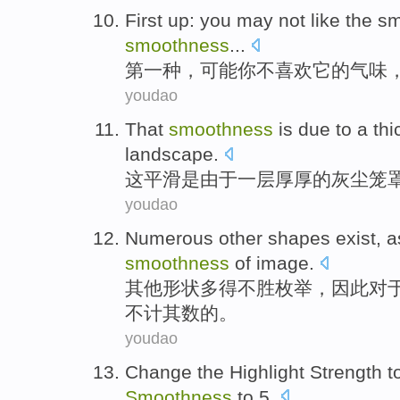
First up
:
you
may
not
like
the
sm
smoothness
...
第一
种，
可能
你
不
喜欢
它的
气味
youdao
That
smoothness
is
due to
a
thi
landscape
.
这
平滑
是
由于
一
层
厚厚的
灰尘
笼
youdao
Numerous
other
shapes
exist,
a
smoothness
of
image
.
其他
形状
多得不胜枚举，
因此
对
不计其数的。
youdao
Change
the
Highlight
Strength
t
Smoothness
to
5
.