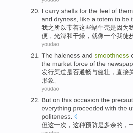
I
carry
shells
for
the
feel
of
them
and
dryness
,
like
a
totem
to be
我
之所以
带
着这些
蜗牛壳
是因为
便
，
光滑
和
干燥
，
就像
一个
我徒
youdao
The
haleness
and
smoothness
the
market
force
of the newspa
发行
渠道
是否
通畅
与
健壮，
直接
形象。
youdao
But
on
this
occasion
the precaut
everything
proceeded
with the
u
politeness.
但
这
一次
，
这种
预防
是
多余
的
，