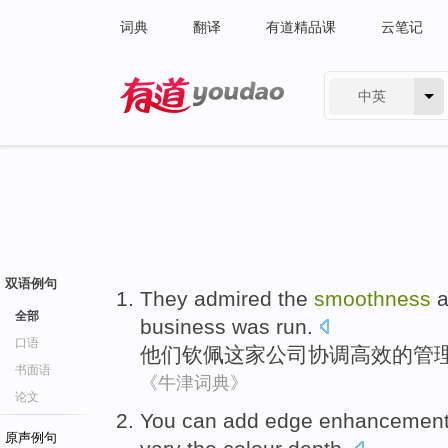
词典
翻译
有道精品课
云笔记
中英
有道 - 网易旗下搜索
双语例句
They
admired
the
smoothness
a
全部
business was
run
.
口语
他们
钦佩
这家公司协调
高效
的
管
书面语
《牛津词典》
论文
You
can
add edge enhancemen
原声例句