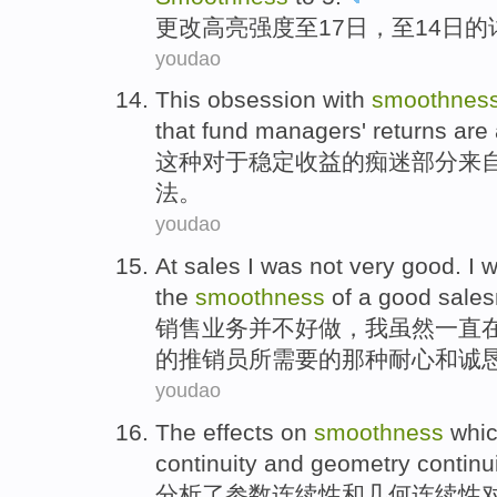
更改
高亮
强度
至17日
，
至14
日
的
youdao
This
obsession
with
smoothnes
that
fund
managers
' returns
are
这种
对于稳定收益的
痴迷
部分
来
法
。
youdao
At
sales
I
was not
very
good
.
I
w
the
smoothness
of
a
good
sale
销售业务
并不
好
做，
我
虽然一直
的
推销员所需要的那种耐心和诚
youdao
The
effects
on
smoothness
whic
continuity
and
geometry
continu
分析了
参数
连续性
和
几何
连续性