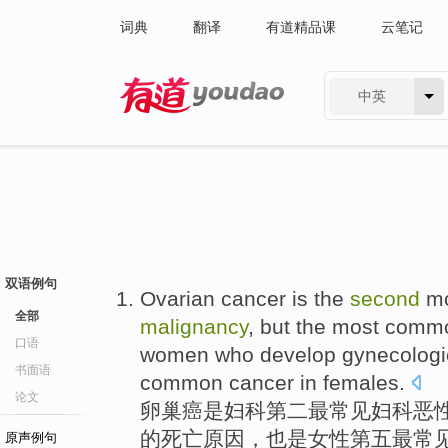
词典
翻译
有道精品课
云笔记
中英
有道 - 网易旗下搜索
双语例句
Ovarian cancer
is
the
second
m
全部
malignancy
,
but
the most com
口语
women
who develop gynecolog
书面语
common cancer in females.
论文
卵巢癌
是
妇科
第二
最
常见
妇科
恶
的
死亡
原因
，
也是
女性
第五
最常
原声例句