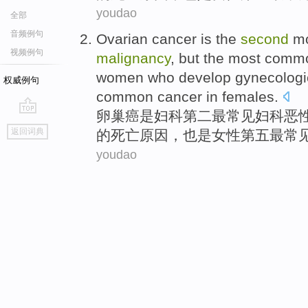
youdao
全部
音频例句
Ovarian cancer
is
the
second
m
视频例句
malignancy
,
but
the most com
women
who develop gynecolog
权威例句
common cancer in females.
卵巢癌
是
妇科
第二
最
常见
妇科
恶
go
返回词典
的
死亡
原因
，
也是
女性
第五
最常
top
youdao