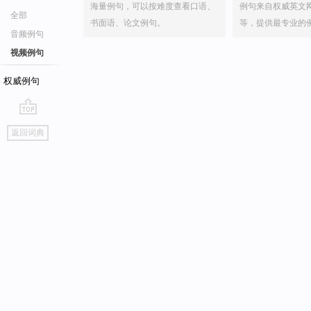
海量例句，可以按难度查看口语、
例句来自权威英文
全部
书面语、论文例句。
等，提供最专业的
音频例句
视频例句
权威例句
go
返回词典
top