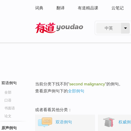
词典
翻译
有道精品课
云笔记
中英
有道 - 网易旗下搜索
双语例句
当前分类下找不到"
second malignancy
"的例句。
查看原声例句下的
全部例句
全部
口语
书面语
或者看看其他分类：
论文
双语例句
权威例
原声例句