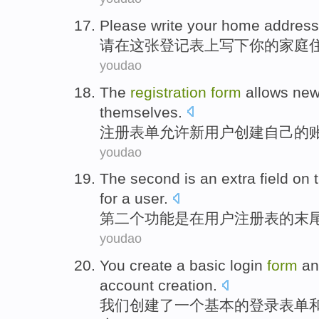
Please
write
your
home
address
请
在
这
张
登记表
上
写下
你
的
家庭
youdao
The
registration
form
allows
ne
themselves
.
注册
表单
允许
新
用户
创建
自己
的
youdao
The second
is
an
extra
field
on
for a
user
.
第二
个功能
是
在
用户
注册
表
的
末
youdao
You
create
a
basic
login
form
an
account
creation
.
我们
创建
了
一
个
基本
的
登录
表单