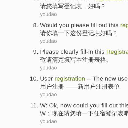
请
您
填写
登记表
，好吗？
youdao
Would you please
fill out
this
re
请你
填
一下这份
登记表
好吗？
youdao
Please
clearly
fill-in
this
Registr
敬请
清楚
填写
本
注册
表格
。
youdao
User
registration
-- The
new
use
用户
注册
——
新
用户注册
表单
youdao
W
: Ok,
now
could
you
fill out
thi
W
：
现在
请
您
填
一下
住宿登记表
youdao