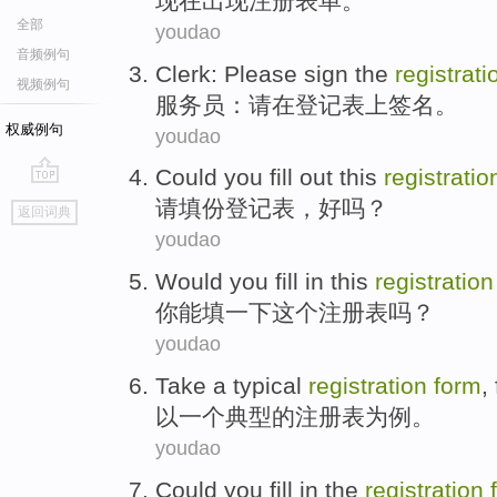
现在
出现
注册
表单
。
全部
youdao
音频例句
Clerk
:
Please
sign
the
registrat
视频例句
服务员
：
请
在
登记表
上签名
。
权威例句
youdao
Could you
fill out
this
registrati
go
请
填
份
登记表
，好吗？
返回词典
top
youdao
Would
you
fill in
this
registration
你
能
填
一下
这个
注册
表
吗？
youdao
Take
a
typical
registration
form
,
以
一个
典型的
注册
表
为
例
。
youdao
Could
you
fill in
the
registration