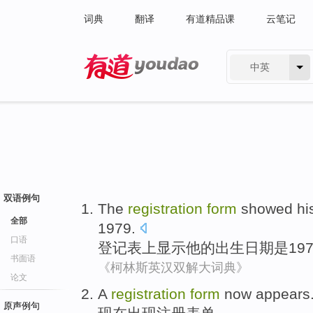
词典
翻译
有道精品课
云笔记
中英
有道 - 网易旗下搜索
双语例句
The
registration
form
showed
hi
全部
1979.
口语
登记表
上
显示
他
的
出生
日期
是
19
书面语
《柯林斯英汉双解大词典》
论文
A
registration
form
now
appears
原声例句