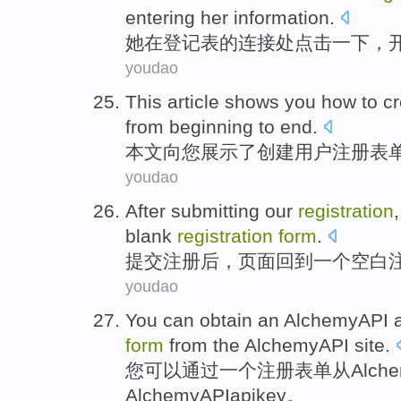
entering
her
information
.
她
在
登记表
的
连接处点击一下
，
youdao
This article
shows
you
how
to
cr
from
beginning to end.
本文
向
您
展示
了
创建
用户
注册
表
youdao
After
submitting
our
registration
blank
registration
form
.
提交
注册
后
，
页面
回到
一
个
空白
youdao
You
can
obtain
an
AlchemyAPI
form
from
the AlchemyAPI
site
.
您
可以
通过
一
个
注册
表单
从
Alch
AlchemyAPI
apikey
。