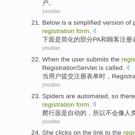
户
。
youdao
Below
is a
simplified version
of
registration
form
.
下面
是
简化
的
部分
PA
和
顾客
注册
youdao
When
the
user
submits the
regis
RegistrationServlet
is
called
.
当
用户
提交
注册
表单
时，
Registra
youdao
Spiders
are
automated
,
so there
registration
form
.
爬行器
是
自动
的，
所以
不会
像人
youdao
She
clicks
on
the
link to the
regi