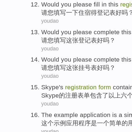
Would
you
please
fill in
this
regi
请
您
填写
一下住宿得
登记表
好吗
youdao
Would
you
please complete
this
请
您
填写
这
张
登记表
好吗？
youdao
Would
you
please complete
this
请
您
填写
这
张挂号
表
好吗？
youdao
Skype
's
registration
form
contai
Skype
的
注册
表单
包含了
以上
六
youdao
The
example
application
is
a
si
这个
示例
应用程序
是
一个
简单
的
youdao