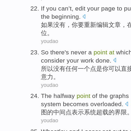
If
you
can’t,
edit
your
page
to pu
the beginning.
如果
没有，
你
要重新编辑文章
，
位。
youdao
So
there's never
a
point
at
whic
consider your
work
done.
所以
没有
任何
一个
点
是
你
可以
直
意力
。
youdao
The halfway
point
of
the
graphs
system
becomes overloaded
.
图
的
中间
点
表示
系统
超载
的
界限
youdao