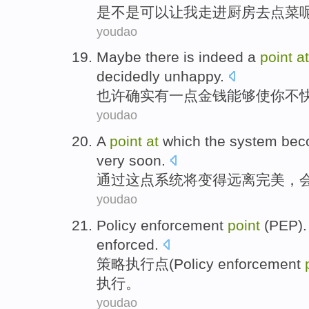
是不是
可以
让
我
走进
厨房
去点菜
youdao
Maybe
there is
indeed
a
point
at
decidedly unhappy
.
也许
确实
有
一点
金钱
能够使
你
不
youdao
A
point
at
which the
system
bec
very soon
.
通过
这点
系统
将变得
远离
完美
，
youdao
Policy
enforcement
point
(
PEP
)
enforced
.
策略
执行
点
(Policy enforcement
执行
。
youdao