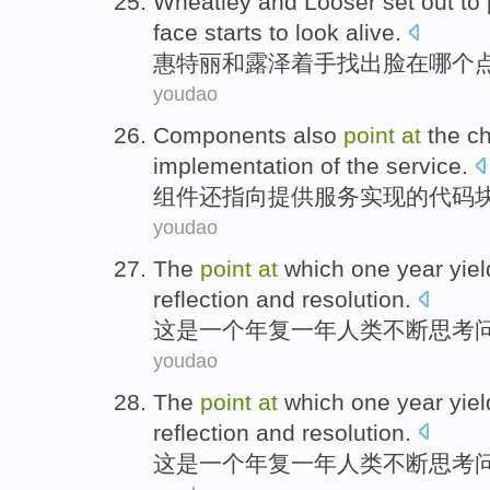
Wheatley
and
Looser
set
out to
face
starts to
look
alive
.
惠特丽
和
露泽
着手
找出
脸
在
哪个
youdao
Components
also
point
at
the
c
implementation
of the
service
.
组件
还
指向
提供
服务
实现
的
代码
youdao
The
point
at
which
one year
yie
reflection
and
resolution
.
这
是
一个
年复
一
年人类不断
思考
youdao
The
point
at
which
one year
yie
reflection
and
resolution
.
这
是
一个
年复
一
年人类不断
思考