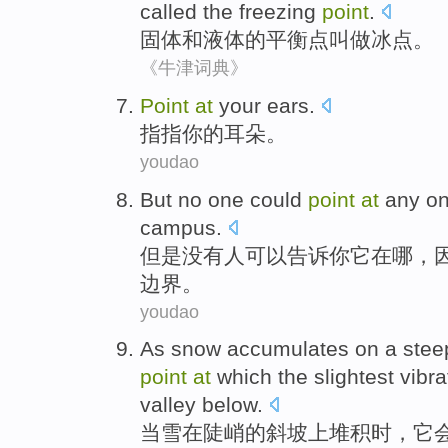
called
the
freezing
point
.
固体
和
液体
的
平衡点
叫做
冰点
。
《牛津词典》
Point
at
your
ears
.
指指
你
的耳朵
。
youdao
But
no
one
could
point
at
any on
campus
.
但是
没有
人
可以
告诉
你它
在哪
，
边界。
youdao
As
snow
accumulates
on
a
stee
point
at
which
the slightest
vibra
valley
below
.
当
雪
在
陡峭
的
斜坡上
堆积时
，
它