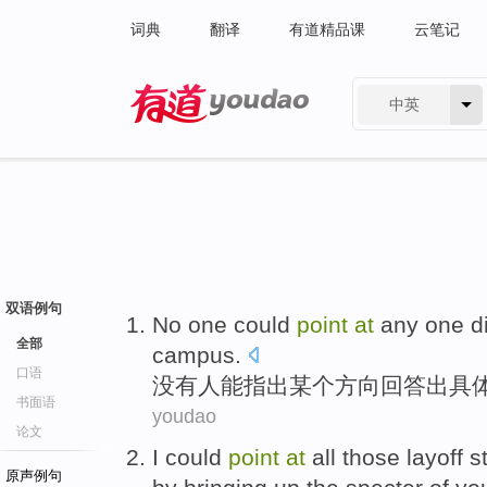
词典
翻译
有道精品课
云笔记
中英
有道 - 网易旗下搜索
双语例句
No
one
could
point
at
any
one
d
全部
campus
.
口语
没有
人
能
指出
某个
方向
回答出具
书面语
youdao
论文
I
could
point
at
all
those
layoff
s
原声例句