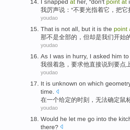
I
snapped
at
her
, "
don't
point
at
我
厉声
说：“
不要
光
指着
它
，把它
youdao
That
is not
all
,
but
it
is
the
point
那
不是
全部
的，
但
却是
我们
开始
youdao
As
I
was
in hurry
, I
asked
him
to
我
很
着急
，
要求
他
直接说
到
要点
youdao
It is unknown
on
which
geometr
time
.
在
一个
给定
的时刻，
无法
确定
鼠
youdao
Would he
let
me
go into
the kit
there?