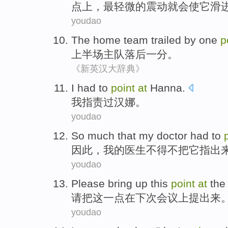
点上，
最
轻微的
震动
就
会
使它
滑
youdao
The
home team trailed
by
one
p
上半场
主队
落后
一
分
。
《新英汉大辞典》
I
had
to
point
at
Hanna
.
我
指责
过汉娜。
youdao
So much
that
my
doctor
had to
因此
，
我
的
医生
不得不
把
它
指出
youdao
Please
bring up
this
point
at
the
请
把
这
一点
在
下次
会议上提出来
youdao