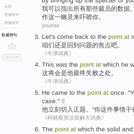
by
bringing
up
the
specter
of
yo
全部
我
可以
指出
所有
那些
裁员
的
数据
音频例句
作
这
一幽灵
来吓唬
你
。
视频例句
youdao
权威例句
Let's
come back to
the
point
at
i
咱们
还是
回到
问题的
焦点
吧。
《牛津词典》
go
返回词典
top
This
was
the
point
at
which
he
w
这
将
会
是
他
最终失败之处
。
《牛津词典》
He
came to the
point
at
once
. "
Y
case
."
他
立刻
切入正题。“
你
这件
事情
干
《柯林斯英汉双解大词典》
The
point
at
which the
solid
and