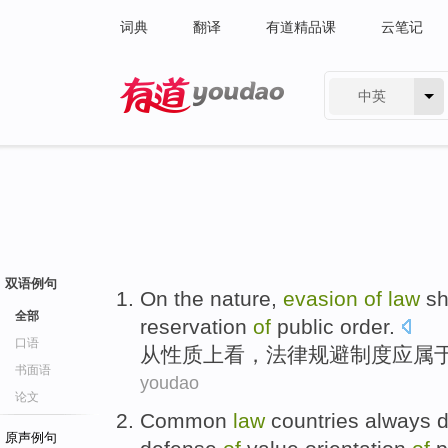
词典
翻译
有道精品课
云笔记
中英
有道 - 网易旗下搜索
双语例句
On the
nature
,
evasion
of
law
sh
全部
reservation
of
public
order
.
口语
从
性质
上看，
法律
规避
制度
应
属
书面语
youdao
论文
Common
law
countries
always d
原声例句