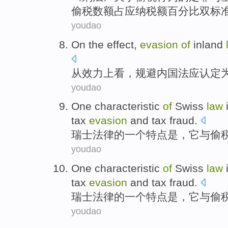
偷税
数额
占
应纳税额
百分比
双
标
youdao
On the
effect
,
evasion
of
inland
从
效力
上看，
规避
内国法
应
认定
youdao
One
characteristic
of
Swiss
law
tax
evasion
and
tax fraud
.
瑞士
法律
的
一个
特点
是
，
它
与
偷
youdao
One
characteristic
of
Swiss
law
tax
evasion
and
tax fraud
.
瑞士
法律
的
一个
特点
是
，
它
与
偷
youdao