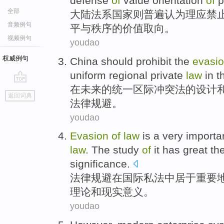
defense
of
value
orientation
of
p
全部
大陆
法系
国家
则
普遍
认为理应
禁
音频例句
平与秩序
的
价值
取向
。
视频例句
youdao
权威例句
China
should
prohibit
the
evasi
uniform
regional
private
law
in
t
在
未来
的
统一
区际
冲突
法
的
设计
go
返回词典
top
法律
规避。
youdao
Evasion
of
law
is a very
importa
law
. The
study
of
it has
great
th
significance
.
法律
规避
在
国际
私法
中居于
重要
理论
和
现实
意义
。
youdao