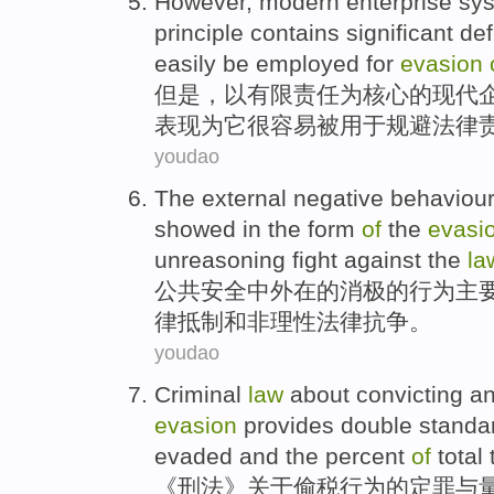
However
,
modern
enterprise
sy
principle contains
significant
def
easily
be
employed
for
evasion
但是
，
以
有限
责任
为
核心
的
现代
表现为它很
容易
被
用于
规避
法律
youdao
The
external
negative
behaviou
showed
in the form
of
the
evasi
unreasoning
fight against
the
la
公共
安全
中外
在的
消极
的
行为
主
律
抵制
和
非理性法律
抗争
。
youdao
Criminal
law
about
convicting
a
evasion
provides
double
standa
evaded
and the
percent
of
total
《
刑法
》
关于
偷税
行为
的
定罪
与