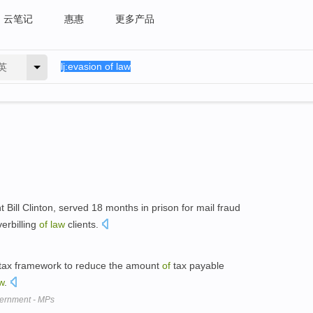
云笔记
惠惠
更多产品
英
 Bill Clinton, served 18 months in prison for mail fraud
verbilling
of
law
clients.
tax framework to reduce the amount
of
tax payable
w
.
overnment - MPs