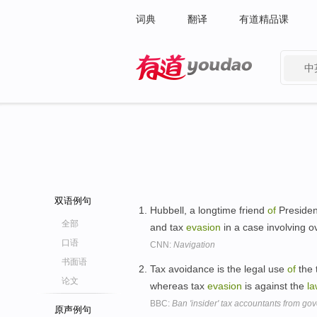
词典
翻译
有道精品课
中
有道 - 网易旗下搜索
双语例句
Hubbell, a longtime friend
of
President
全部
and tax
evasion
in a case involving o
口语
CNN:
Navigation
书面语
Tax avoidance is the legal use
of
the 
论文
whereas tax
evasion
is against the
la
BBC:
Ban 'insider' tax accountants from g
原声例句