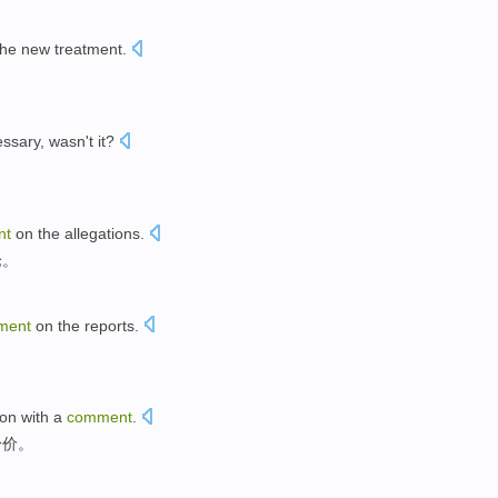
the
new
treatment
.
ssary
,
wasn't
it?
nt
on
the allegations
.
论
。
ment
on
the
reports
.
ion
with
a
comment
.
身价。