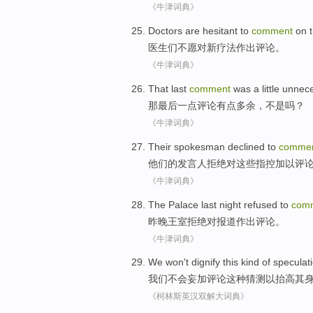
《牛津词典》
Doctors
are
hesitant to
comment
on
医生
们不
愿
对新疗法作出
评论
。
《牛津词典》
That
last
comment
was a little
unnece
那
最后
一点评论
有点
多余
，
不是
吗？
《牛津词典》
Their
spokesman
declined to
comme
他们的
发言人
拒绝
对
这些
指控
加以评
《牛津词典》
The
Palace
last night
refused to
com
昨晚
王室
拒绝
对
报道
作出评论
。
《牛津词典》
We
won't
dignify
this
kind of
speculat
我们
不会
妄加
评论
这种
猜测
以
抬高其
《柯林斯英汉双解大词典》