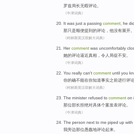
罗兹
局长无暇评论。
《牛津词典》
It
was just
a passing
comment
,
he
did
那
只是
顺便
提到的
评论
，
他
没有
展开
《柯林斯英汉双解大词典》
Her
comment
was uncomfortably
clo
她
的
评论
逼近真相，令人
局促
不安。
《牛津词典》
You
really
can't
comment
until
you
k
你
的确
不能
在你
知道
事实
之前
进行评
《柯林斯英汉双解大词典》
The minister
refused to
comment
on
那位
部长
拒绝
对
具体个案
发表评论
。
《牛津词典》
The person next to
me
piped
up with
我
旁边那位
愚蠢
地
评论
起来
。