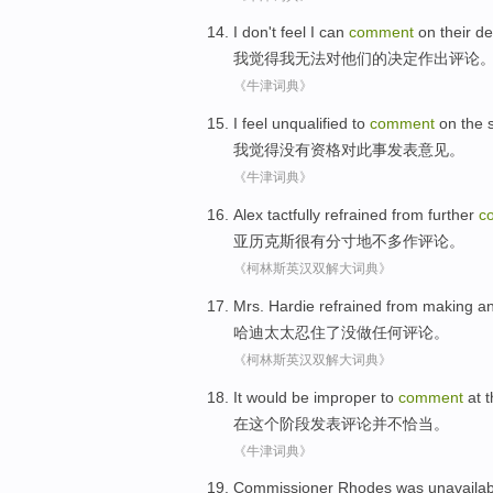
I
don't feel
I
can
comment
on
their
de
我
觉得
我
无法
对
他们的
决定作出
评论
《牛津词典》
I
feel
unqualified to
comment
on the s
我
觉得
没有
资格
对
此事发表意见
。
《牛津词典》
Alex
tactfully refrained from further
c
亚历克斯
很
有分寸
地不多作评论。
《柯林斯英汉双解大词典》
Mrs.
Hardie
refrained from
making
a
哈迪
太太
忍住了没
做
任何
评论。
《柯林斯英汉双解大词典》
It would
be improper
to
comment
at
t
在
这个
阶段
发表评论
并不
恰当
。
《牛津词典》
Commissioner Rhodes
was unavailab