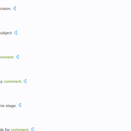
cision
.
。
ubject.
omment
.
ny
comment
.
his
stage
.
le for
comment
.