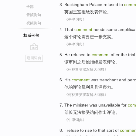
Buckingham Palace
refused to
comm
全部
英国
王室
拒绝
发表评论
。
音频例句
《牛津词典》
视频例句
That
comment
needs
some amplifica
权威例句
这个
评论
需要
进一步
充实。
《牛津词典》
go
He
refused to
comment
after
the
trial
返回词典
top
该
审判
之后
他
拒绝
发表评论
。
《柯林斯英汉双解大词典》
His
comment
was trenchant
and
perc
他
的
评论
犀利
且
具洞察力
。
《柯林斯英汉双解大词典》
The minister was unavailable
for
com
部长
无法接受访问作出评论。
《牛津词典》
I
refuse to rise
to
that sort
of
commen