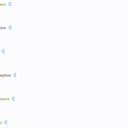
ent
.
tion
.
.
eptive
.
ment
.
t
.