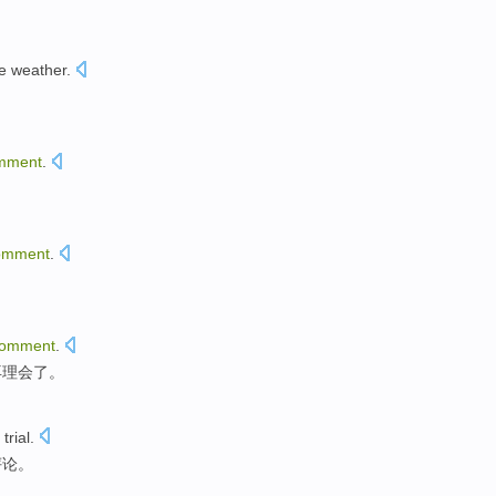
he
weather
.
mment
.
omment
.
omment
.
再
理会
了。
 trial
.
评论
。