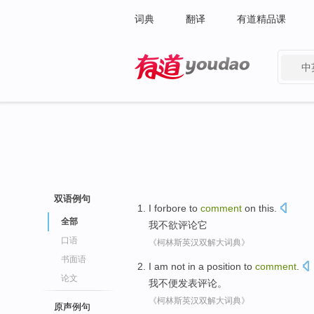
词典
翻译
有道精品课
中
有道 - 网易旗下搜索
双语例句
I
forbore to
comment
on
this
.
全部
我
不
欲
评论
它
口语
《柯林斯英汉双解大词典》
书面语
I
am not in a position to
comment
.
论文
我
不便发表评论
。
《柯林斯英汉双解大词典》
原声例句