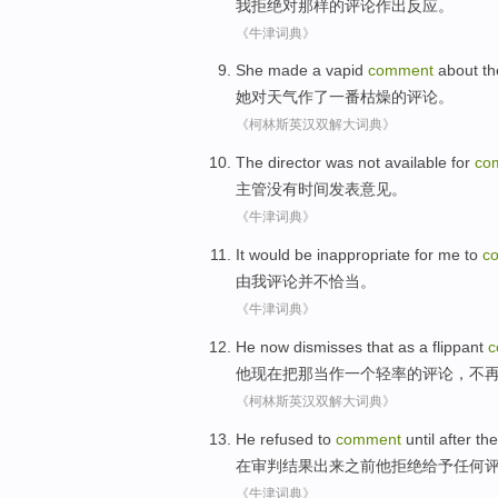
我
拒绝
对
那样
的
评论作出反应
。
《牛津词典》
She
made
a vapid
comment
about
t
她
对天气
作了
一番
枯燥的
评论
。
《柯林斯英汉双解大词典》
The director
was not
available for
co
主管
没有
时间
发表
意见。
《牛津词典》
It
would be inappropriate
for
me
to
c
由
我
评论
并不
恰当。
《牛津词典》
He
now
dismisses
that
as
a
flippant
c
他
现在
把
那
当作
一个
轻率
的
评论
，不
《柯林斯英汉双解大词典》
He
refused to
comment
until
after
the
在
审判
结果
出来之前
他
拒绝
给予任何
《牛津词典》