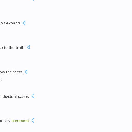
n't
expand
.
。
se to
the truth
.
now
the facts
.
论
。
individual cases
.
a silly
comment
.