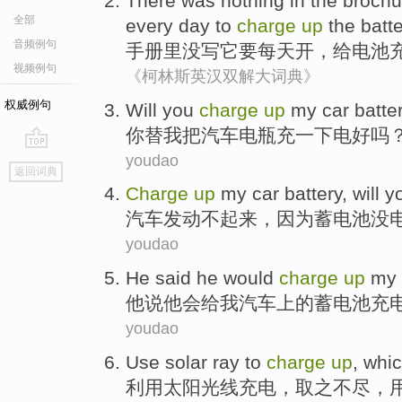
There was
nothing
in the brochu
全部
every day
to
charge
up
the
batte
音频例句
手册
里
没
写
它
要
每天
开
，给电池
视频例句
《柯林斯英汉双解大词典》
权威例句
Will
you
charge
up
my
car
batte
你
替
我
把汽车
电瓶充一下电好
吗
youdao
go
返回词典
top
Charge
up
my
car
battery
, will 
汽车
发动不
起来
，
因为蓄电池没
youdao
He
said
he
would
charge
up
my
他
说
他
会
给
我
汽车上
的
蓄电池充
youdao
Use
solar
ray
to
charge
up
,
whic
利用
太阳
光线
充电
，
取之不尽
，