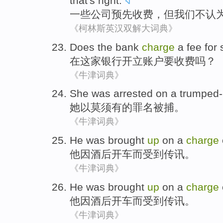
that
's
right
.
一些
公司
预先
收费
，
但
我们
不
认
《柯林斯英汉双解大词典》
Does the bank
charge
a fee for
s
在
这家
银行开立账户
要
收费吗？
《牛津词典》
She
was
arrested
on
a trumped-
她
以
莫须有
的罪名
被捕
。
《牛津词典》
He was brought
up
on a
charge
他因
酒后
开车
而受到传讯。
《牛津词典》
He was brought
up
on a
charge
他因
酒后
开车
而受到传讯。
《牛津词典》