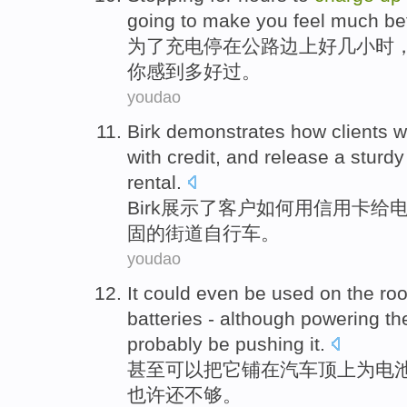
going to
make
you
feel
much
be
为了
充电
停
在
公路
边上
好几
小时
你
感到
多
好过
。
youdao
Birk
demonstrates
how
clients
wi
with
credit
,
and
release
a sturdy
rental
.
Birk
展示了
客户
如何
用
信用卡
给
固的
街道
自行车
。
youdao
It
could
even
be used
on
the
roo
batteries
-
although
powering
th
probably be
pushing it.
甚至
可以
把
它
铺
在
汽车
顶上
为电
也许还不够。