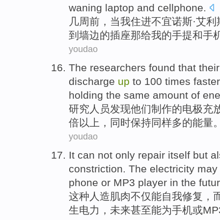
waning laptop
and
cellphone
.
几
周前
，
当
我
住
进不宜诺斯·
艾利
到
墙边
的
插座
那
给
我
的
手提
和手
youdao
The researchers
found that
their
discharge
up
to
100
times
faster
holding
the
same
amount
of
ene
研究
人员
发现
他们
制作
的
电极
充
倍以上
，
同时
保持
同样
多
的能量
youdao
It
can
not only
repair
itself
but
a
constriction
. The
electricity
ma
phone
or
MP3
player
in
the
futu
这种
人造肌肉
不仅
能
自我
修复
，
生
电力
，未来
甚至
能为
手机
或
MP