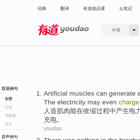
词典
翻译
有道精品课
云笔记
中英
有道 - 网易旗下搜索
双语例句
Artificial
muscles
can
generate
全部
The
electricity may
even
charg
口语
人造
肌肉
能
在
收缩
过程中
产生
电
书面语
充电
。
论文
youdao
原声例句