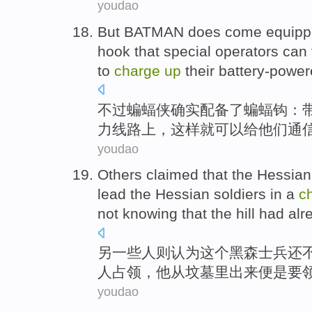
youdao
But
BATMAN
does
come equipp
hook
that special operators
can
to
charge
up
their
battery-powe
不过
蝙蝠侠
确实
配备
了
蝙蝠
钩
：
力线路上，这样
就可以
给
他们
通
youdao
Others
claimed that
the
Hessian
lead
the Hessian
soldiers
in a
c
not
knowing that
the
hill
had alr
另一些人则
认为
这个
黑森
士兵
还
人占领，他
从
坟墓
里出来便是
要
youdao