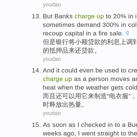
youdao
But
Banks
charge
up
to
20% in
sometimes
demand
300% in
col
recoup capital in a fire
sale
.
但是
银行
将小额
贷款
的
利息
上调
的
抵押品
来
还贷款。
youdao
And
it
could even
be
used
to
cr
charge
up
as a
person
moves a
heat
when
the
weather
gets
col
而且
还
可以
用
它
来
制造
“
电
衣服
”
时
释放出
热量
。
youdao
As soon as
I
checked
in to a
Bu
weeks ago
,
I
went straight
to
the