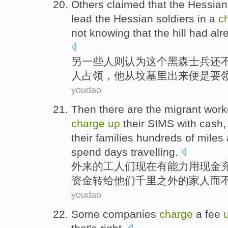
Others
claimed that
the
Hessian
lead
the Hessian
soldiers
in a
c
not
knowing that
the
hill
had alr
另一些人则
认为
这个
黑森
士兵
还
人占领，他
从
坟墓
里出来便是
要
youdao
Then
there are
the
migrant
work
charge
up
their
SIMS
with
cash
their
families
hundreds
of
miles
spend
days travelling
.
外来
的
工人
们
现在
有
能力
用
现金
资金
转给
他们
千里之外
的
家人
而
youdao
Some
companies
charge
a fee