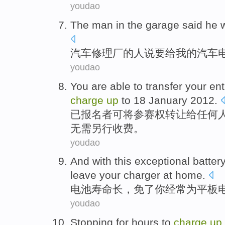
youdao
The
man
in the
garage
said
he 
汽车修理厂
的
人
说
要
给
我
的
汽车
youdao
You
are
able
to transfer
your en
charge
up
to
18
January
2012.
已报名者
可
将
参赛权转让
给
任何
无需
另行收费
。
youdao
And with this exceptional
batter
leave
your
charger
at home
.
电池
寿命
长，免了
你
经常为平板
youdao
Stopping
for hours
to
charge
up