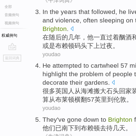
《牛津词典》
全部
In
the
years that
followed
,
he
li
音频例句
and
violence
,
often
sleeping on
视频例句
Brighton
.
权威例句
在
随后
的
几年
，
他
一直
过
着
酗酒
或是
布赖顿
码头
下
上过夜。
youdao
go
返回词典
top
He
attempted to
cartwheel
57
mi
highlight the problem of
people
decorate
their
gardens
.
很多英国
人
从
海滩
搬
大石头
回家
算
从
布莱顿横
翻
57
英里
到
伦敦
。
youdao
They
've gone
down
to
Brighton
f
他们
已
南下
到
布赖顿去
待几天
。