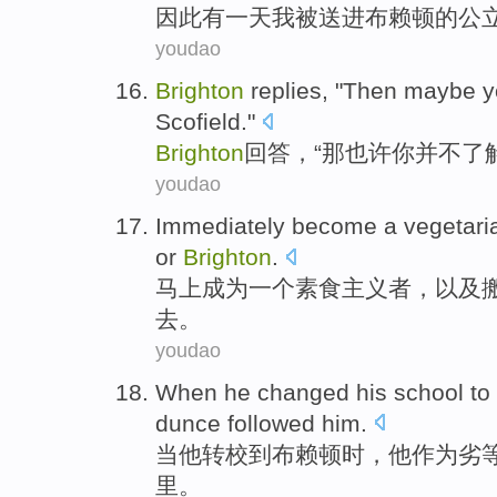
因此
有一
天
我
被
送
进
布
赖
顿的
公
youdao
Brighton
replies
, "
Then
maybe
y
Scofield
."
Brighton
回答
，“
那
也许
你
并不
了
youdao
Immediately
become
a
vegetari
or
Brighton
.
马上
成为
一个
素食主义者
，
以及
去
。
youdao
When
he
changed
his school
to
dunce
followed
him
.
当
他
转
校
到
布赖顿时
，
他
作为
劣
里
。