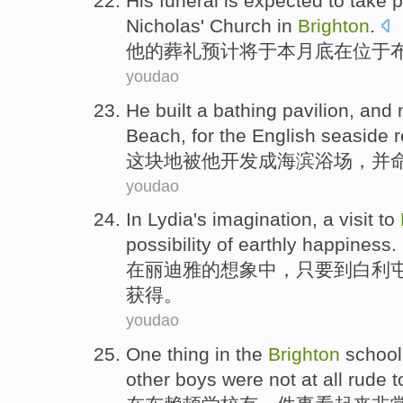
His
funeral
is expected to
take 
Nicholas'
Church
in
Brighton
.
他
的
葬礼
预计
将于
本月底
在
位于
youdao
He
built
a
bathing
pavilion,
and
Beach
, for the English seaside r
这块地被
他
开发成海滨
浴场
，
并
youdao
In
Lydia
's
imagination
,
a
visit
to
possibility
of
earthly
happiness
.
在
丽
迪雅
的
想象中
，只要
到
白利
获得。
youdao
One
thing
in
the
Brighton
school
other boys
were
not
at all
rude
t