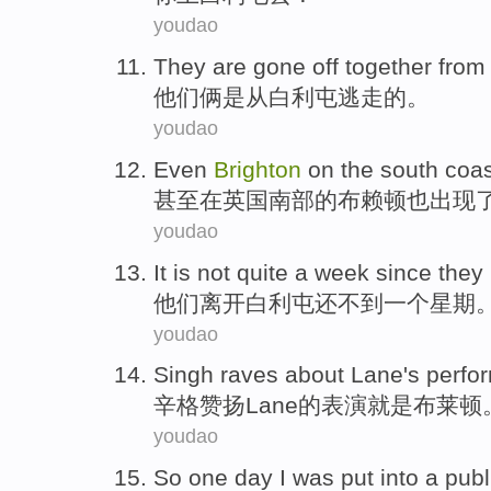
youdao
They
are gone off together
from
他们
俩
是从
白利屯逃走
的。
youdao
Even
Brighton
on
the
south coas
甚至
在
英国
南部
的布
赖
顿也出现
youdao
It is not quite
a
week
since
they
他们
离开
白利屯还不到
一个
星期
youdao
Singh
raves about Lane
's
perfo
辛格
赞扬
Lane
的
表演
就是布
莱顿
youdao
So
one
day
I
was
put
into
a
publ