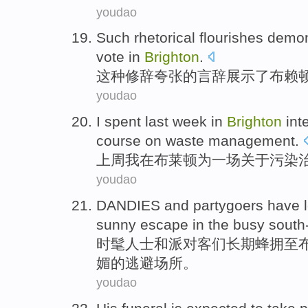
youdao
Such
rhetorical
flourishes
demon
vote in
Brighton
.
这种
修辞夸张
的
言辞
展示
了
布赖
youdao
I
spent
last week
in
Brighton
int
course
on
waste
management
.
上周
我
在
布
莱顿
为
一
场
关于
污染
youdao
DANDIES
and
partygoers
have
sunny
escape
in
the
busy
south
时髦人士
和
派对客
们
长期
蜂拥
至
媚
的
逃避
场所。
youdao