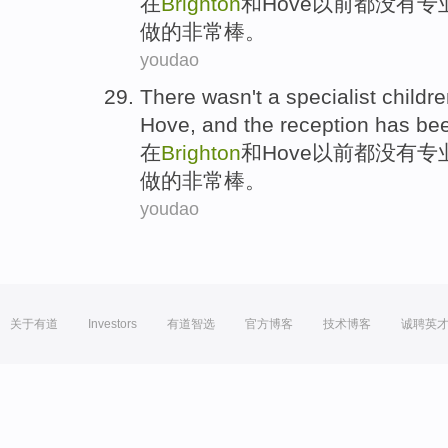
在
Brighton
和
Hove
以前都
没有
专
做
的非常棒
。
youdao
There wasn
't
a
specialist
childre
Hove
,
and
the
reception
has be
在
Brighton
和
Hove
以前都
没有
专
做
的非常棒
。
youdao
关于有道
Investors
有道智选
官方博客
技术博客
诚聘英