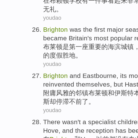
在
布
赖顿
学校
有一
件
事
看起来
非
无礼
。
youdao
Brighton
was
the first
major
sea
became
Britain
's most
popular
r
布莱顿
是
第一
座
重要
的
海滨
城镇
的
度假胜地
。
youdao
Brighton
and
Eastbourne
, its m
reinvented themselves
,
but
Hast
附庸风雅的
邻
镇布
莱顿
和
伊斯特
斯
却停滞不前了
。
youdao
There wasn
't
a
specialist
childre
Hove
,
and
the
reception
has be