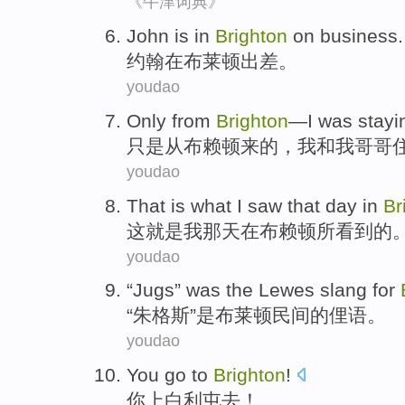
《牛津词典》
J
ohn is in
Brighton
on business.
约
翰在布莱顿出差。
youdao
Only
from
Brighton
—
I
was stayi
只是
从
布赖顿来的，
我
和
我
哥哥
youdao
That
is
what
I
saw
that day
in
Br
这
就是
我
那天
在
布赖顿
所看到
的
youdao
“
Jugs
”
was
the
Lewes
slang
for
“
朱格斯
”
是
布莱顿
民间
的
俚语
。
youdao
You
go to
Brighton
!
你
上
白利屯去！