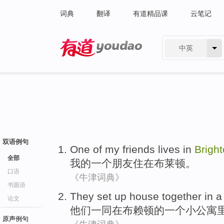
词典
翻译
有道精品课
云笔记
中英
有道 - 网易旗下搜索
双语例句
One
of
my
friends
lives
in
Brigh
全部
我
的
一个
朋友
住
在
布莱顿
。
口语
《牛津词典》
书面语
They
set
up
house
together
in
a
论文
他们
一同
在
布
赖
顿的
一个
小
公寓
原声例句