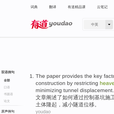
词典
翻译
有道精品课
云笔记
中英
有道 - 网易旗下搜索
双语例句
The paper
provides the
key
fact
全部
construction
by restricting
heav
口语
minimizing
tunnel
displacement
.
书面语
文章
阐述
了
如何
通过
控制
基坑
施
论文
土体隆起
，
减小
隧道位移。
youdao
原声例句