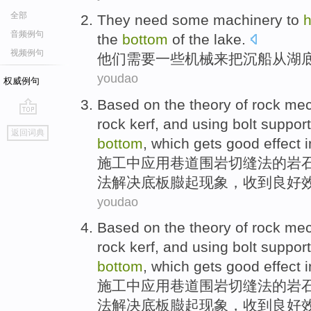
全部
They
need
some
machinery
to
音频例句
the
bottom
of the lake
.
视频例句
他们
需要
一些
机械
来
把
沉船
从
湖
youdao
权威例句
Based on the
theory
of
rock
mec
rock
kerf
, and
using
bolt
support
go
返回词典
top
bottom
, which
gets
good
effect
i
施工中
应用
巷道
围岩
切
缝
法
的
岩
法解决
底板
臌起现象，
收到
良好
youdao
Based on the
theory
of
rock
mec
rock
kerf
, and
using
bolt
support
bottom
, which
gets
good
effect
i
施工中
应用
巷道
围岩
切
缝
法
的
岩
法解决
底板
臌起现象，
收到
良好