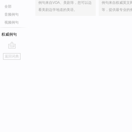
例句来自VOA、美剧等，您可以边
例句来自权威英文
全部
看美剧边学地道的美语。
等，提供最专业的
音频例句
视频例句
权威例句
go
返回词典
top