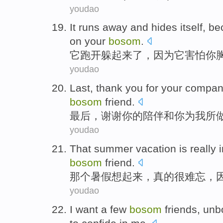
youdao
It
runs
away
and hides itself
,
be
on
your
bosom
.
它
跑
开
躲
起来了，
因为
它
害怕
你
youdao
Last
,
thank you for
your
compan
bosom
friend.
最后
，
谢谢
你
的
陪伴
和
你
为
我
所
youdao
That
summer
vacation
is really
bosom
friend
.
那个
暑假
想起来，真的
很
难忘
，
youdao
I
want
a few
bosom
friends
,
unb