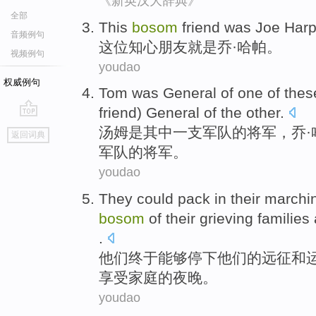
《新英汉大辞典》
全部
This
bosom
friend
was
Joe
Harp
音频例句
这位
知心
朋友
就是
乔
·
哈
帕。
视频例句
youdao
权威例句
Tom
was
General
of one
of
thes
friend
)
General
of the other.
go
汤姆
是
其中
一支军队
的
将军
，
乔
·
返回词典
top
军队的将军。
youdao
They
could
pack in
their
marchi
bosom
of
their
grieving
families
.
他们
终于
能够
停下
他们
的
远征
和
享受
家庭
的
夜晚
。
youdao