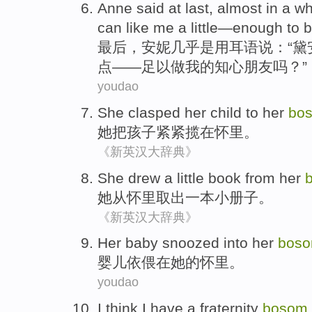
A
nne said at last, almost in a w
can like me a little—enough to
最
后，安妮几乎是用耳语说：“黛
点——足以做我的知心朋友吗？”
youdao
She
clasped
her
child
to
her
bo
她
把
孩子
紧紧
揽在
怀里
。
《新英汉大辞典》
She
drew
a
little
book
from
her
她
从
怀里
取出
一
本小册子
。
《新英汉大辞典》
Her baby
snoozed into
her
bos
婴儿
依偎
在
她
的
怀里
。
youdao
I
think
I
have a fraternity
bosom
.