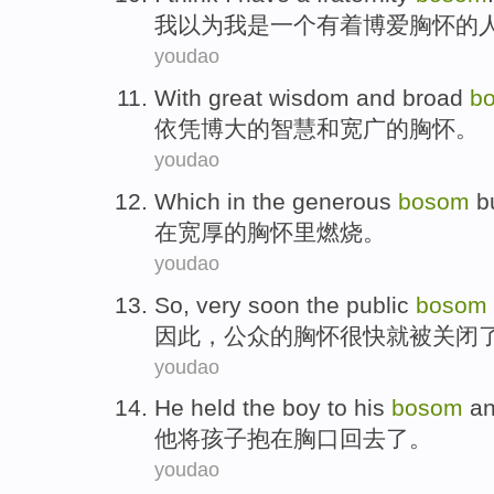
我
以为
我是一个
有着
博爱胸怀的
youdao
With
great
wisdom
and
broad
b
依凭
博大的
智慧
和
宽广
的
胸怀
。
youdao
Which
in the
generous
bosom
b
在
宽厚
的
胸怀里
燃烧
。
youdao
So
,
very soon
the public
bosom
因此
，
公众
的
胸怀
很快
就
被关闭
youdao
He
held the
boy
to
his
bosom
an
他
将
孩子
抱在
胸口
回去了。
youdao