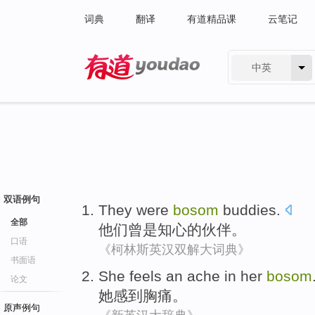
词典
翻译
有道精品课
云笔记
中英
有道 - 网易旗下搜索
双语例句
They
were
bosom
buddies
.
全部
他们
曾是
知心
的
伙伴
。
口语
《柯林斯英汉双解大词典》
书面语
She
feels
an ache in her
bosom
论文
她
感到
胸痛
。
原声例句