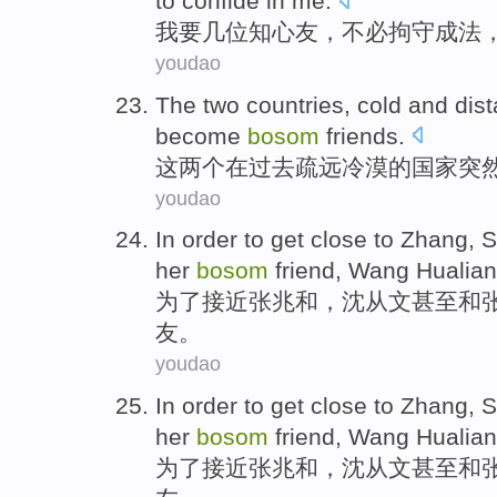
to confide
in me.
我
要
几
位知心
友
，不必
拘
守成法
youdao
The
two
countries
,
cold
and
dist
become
bosom
friends
.
这
两个
在
过去
疏远
冷漠
的
国家
突
youdao
In order to
get
close to
Zhang,
S
her
bosom
friend, Wang
Hualian
为了
接近
张兆和，
沈从文
甚至
和
友
。
youdao
In order to
get
close to
Zhang,
S
her
bosom
friend, Wang
Hualian
为了
接近
张兆和，
沈从文
甚至
和