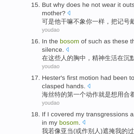
But
why
does
he
not
wear
it out
mother
?
可是
他
干嘛
不
象
你
一样，把记号
youdao
In
the
bosom
of
such as these 
silence
.
在
这些
人
的
胸中
，
精神
生活在
沉
youdao
Hester
's
first
motion
had
been
t
clasped hands
.
海丝
特的
第一个
动作
就是
想
用
合
youdao
If
I
covered
my
transgressions
a
in
my
bosom
.
我
若
像
亚当
(或作别人)
遮掩
我
的过