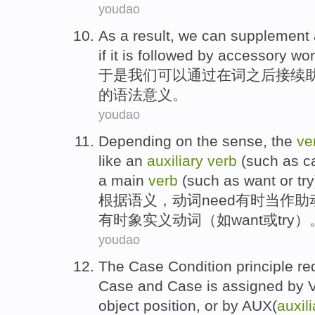
youdao
As a result,
we
can
supplement
if
it
is
followed
by
accessory
wor
于是
我们
可以
通过
在
词
之后
接续
的
语法
意义
。
youdao
Depending on
the
sense
, the
ve
like
an
auxiliary
verb
(
such
as
c
a main
verb
(such as
want
or
try
根据
语义
，
动词
need
有时
当作
助
有时
象
实义动词（如
want
或
try
）
youdao
The
Case
Condition
principle re
Case
and
Case is
assigned
by
V
object
position
,
or
by AUX(
auxili