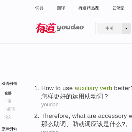
词典
翻译
有道精品课
云笔记
中英
有道 - 网易旗下搜索
双语例句
How to
use
auxiliary
verb
better
全部
怎样
更好
的
运用
助动词
？
口语
youdao
书面语
Therefore
,
what
are
accessory 
论文
那么
助词
、
助动词
应该
是
什么
?。
原声例句