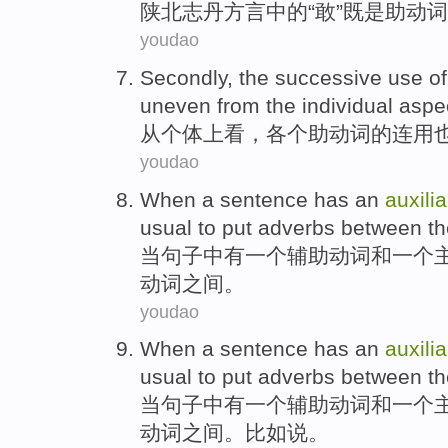
陕北
志丹
方言
中的
“敢”
既是
助动词
youdao
Secondly, the successive use
of
uneven
from
the
individual
aspec
从
个体
上看，
各个
助动词
的
连用
youdao
When
a
sentence
has
an
auxilia
usual to
put
adverbs
between
th
当
句子中
有
一
个
辅助
动词
和
一个
动词
之间
。
youdao
When
a
sentence
has
an
auxilia
usual to
put
adverbs
between
t
当
句子中
有
一
个
辅助
动词
和
一个
动词
之间
。
比如说
。