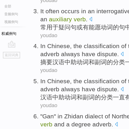
youdao
全部
It often
occurs in an
interrogativ
音频例句
an
auxiliary
verb
.
视频例句
常
用于疑问句
或
有
能
愿动词
的
句
权威例句
youdao
In
Chinese
, the
classification
of
go
adverb
always
have
dispute
.
返回词典
top
摘要
汉语
中
助动词
和
副词
的
分类
youdao
In Chinese
, the
classification
of
adverb
always
have
dispute
.
汉语
中
助动词
和
副词
的
分类
一直
youdao
"Gan"
in
Zhidan
dialect
of
North
verb
and a degree
adverb
.