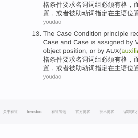
格
条件
要求
名词
词组
必须有
格，
置
，
或者
被
助动词
指定在
主语
位
youdao
The
Case
Condition
principle re
Case
and
Case is
assigned
by
V
object
position
,
or
by AUX(
auxili
格
条件
要求
名词
词组
必须有
格，
置
，
或者
被
助动词
指定在
主语
位
youdao
关于有道
Investors
有道智选
官方博客
技术博客
诚聘英