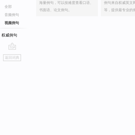
海量例句，可以按难度查看口语、
例句来自权威英文
全部
书面语、论文例句。
等，提供最专业的
音频例句
视频例句
权威例句
go
返回词典
top