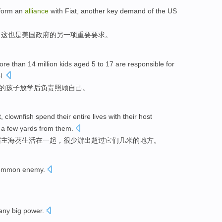
form an
alliance
with
Fiat
,
another
key
demand
of the
US
，这也是
美国
政府
的
另一项
重要
要求
。
ore than
14 million
kids
aged
5
to
17
are
responsible for
l.
的
孩子
放学
后
负责
照顾
自己
。
t
,
clownfish
spend their entire lives
with
their host
a few
yards
from
them
.
宿主
海葵生活在一起
，
很少
游出
超过
它们
几
米
的地方。
ommon
enemy
.
any
big power
.