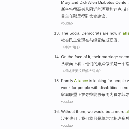
Mary
and
Dick
Allen
Diabetes
Center
斯科特
很
高兴
从
附近
的
玛丽
和
迪克
·
艾
目
主任
那里
得到
饮食
建议
。
youdao
The
Social
Democrats are
now
in
all
社会
民主党
现在
与
绿党
结成
联盟。
《牛津词典》
On
the
face
of
it
,
their
marriage
seem
从
表面
上
看
，
他们
的
婚姻
似乎是
一个
《柯林斯英汉双解大词典》
F
amily
Alliance
is looking for people 
week for people with disabilities in n
家
庭联盟正在寻找能够每周为费尔菲
youdao
Without
them
,
we
would be
a mere
al
没有
他们
，
我们
将
只是
单纯地把
许多
youdao