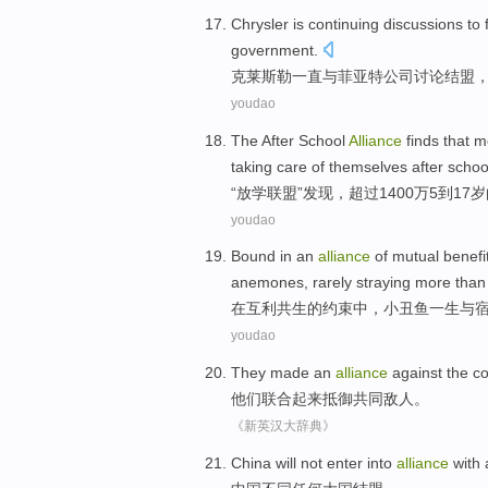
Chrysler
is continuing
discussions
to
government
.
克莱斯勒
一直
与
菲亚特
公司
讨论
结盟
youdao
The
After
School
Alliance
finds
that
m
taking care of
themselves
after schoo
“
放学
联盟”
发现
，
超过
1400万
5
到
17
岁
youdao
Bound
in
an
alliance
of
mutual benefi
anemones
,
rarely
straying
more than
在
互利
共生
的
约束
中，
小丑
鱼
一生
与
youdao
They
made an
alliance
against
the
c
他们
联合起来
抵御
共同
敌人。
《新英汉大辞典》
China
will not enter into
alliance
with