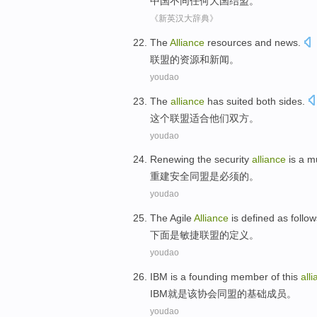
中国
不同
任何
大国
结盟
。
《新英汉大辞典》
The
Alliance
resources
and
news
.
联盟
的
资源
和
新闻
。
youdao
The
alliance
has
suited
both sides
.
这个
联盟
适合
他们
双方
。
youdao
Renewing the
security
alliance
is a
m
重建
安全
同盟
是
必须
的。
youdao
The
Agile
Alliance
is
defined
as
follow
下面
是
敏捷
联盟
的
定义
。
youdao
IBM
is
a
founding
member
of
this
all
IBM
就是
该
协会同盟
的
基础
成员
。
youdao