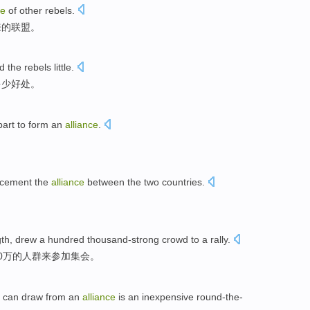
ce
of
other
rebels
.
来
的
联盟
。
ed
the
rebels
little.
多少好处。
part
to
form
an
alliance
.
。
cement
the
alliance
between
the
two
countries.
gth
,
drew
a hundred thousand-strong
crowd
to
a
rally
.
0万的
人群
来
参加
集会
。
can
draw
from
an
alliance
is
an
inexpensive
round-the-