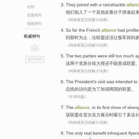
They
joined with
a
ramshackle
allian
全部
他们
加入
了
一个
其他
反叛分子
拼凑起
音频例句
《柯林斯英汉双解大词典》
视频例句
So far
the
French
alliance
had profit
权威例句
到那时
为止
，
法
联盟
还
没
让叛军得到
《柯林斯英汉双解大词典》
go
The
two
parties were still too much
a
返回词典
top
这
两个
党派
分歧
大得还不能
形成
联盟
《柯林斯英汉双解大词典》
The President
's
visit
was
intended to
总统
的
访问
是
为了
加强
两
国的
联盟
。
《牛津词典》
The
alliance
,
in
its
first
show
of
stren
该
联盟
在
首次
实力
展示
时
吸引了
多达1
《柯林斯英汉双解大词典》
The only
real
benefit
infrequent
flyers