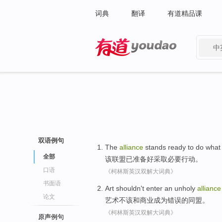
词典
翻译
有道精品课
中
有道 - 网易旗下搜索
双语例句
The
alliance
stands
ready to
do what
全部
该
联盟
已
准备
好
采取
必要
行动。
口语
《柯林斯英汉双解大词典》
书面语
Art
shouldn't
enter an unholy
alliance
论文
艺术
不该
和
商业成为错误的
同盟
。
《柯林斯英汉双解大词典》
原声例句