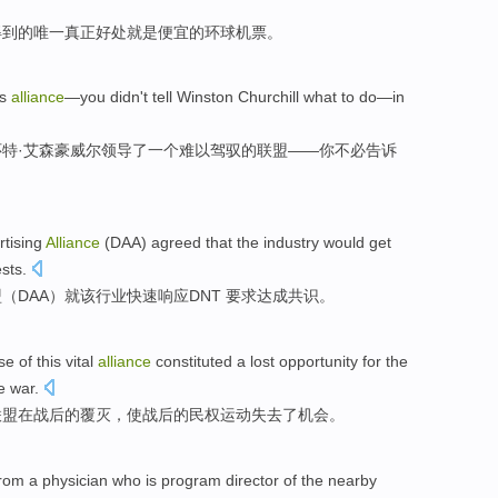
得到的
唯一
真正
好处
就是
便宜
的
环球
机票
。
s
alliance
—
you
didn't
tell
Winston
Churchill
what to
do
—
in
怀特
·
艾森豪威尔
领导了
一个
难以驾驭
的
联盟
——
你
不必
告诉
tising
Alliance
(
DAA
)
agreed that
the
industry
would get
sts
.
盟
（
DAA
）
就
该
行业
快速响应
DNT
要求达成共识。
se
of
this
vital
alliance
constituted a
lost
opportunity
for
the
e war.
联盟
在
战后
的
覆灭
，使战后的
民权
运动
失去了
机会
。
from
a physician who is
program
director
of
the
nearby