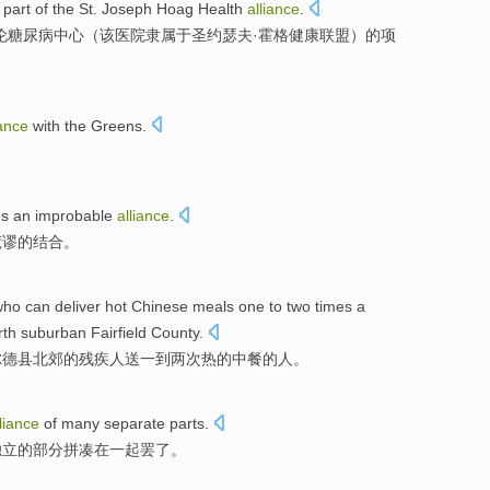
, part
of
the
St.
Joseph
Hoag
Health
alliance
.
伦
糖尿病
中心
（该医院隶属
于圣
约瑟夫·
霍格
健康
联盟）
的
项
iance
with
the Greens
.
s
an
improbable
alliance
.
荒谬
的结合。
who can deliver hot Chinese meals one to two times a
orth suburban Fairfield County.
尔德县北郊的残疾人送一到两次热的中餐的人。
liance
of
many
separate
parts
.
独立
的
部分拼凑在一起罢了。