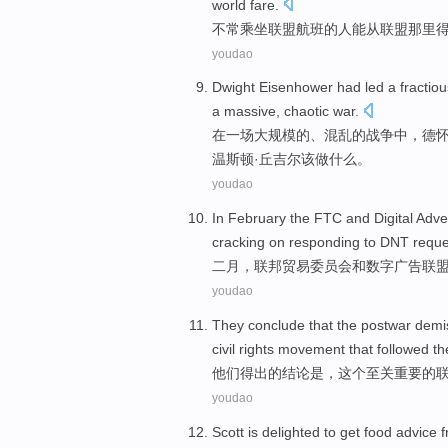
world
fare
.
不常乘坐
联盟
航班
的人
能
从
联盟那里
youdao
Dwight
Eisenhower had
led
a
fractiou
a
massive
,
chaotic
war
.
在
一
场大规模
的、
混乱
的
战争中
，
德
温斯顿·
丘吉尔
该
做什么
。
youdao
In February
the FTC
and
Digital
Adver
cracking on
responding
to
DNT
reque
二月
，
联邦
贸易委员会
和
数字
广告
联
youdao
They
conclude that
the
postwar
demi
civil rights
movement
that followed th
他们
得出
的
结论是，
这个
至关重要
的
youdao
Scott
is delighted
to
get
food
advice