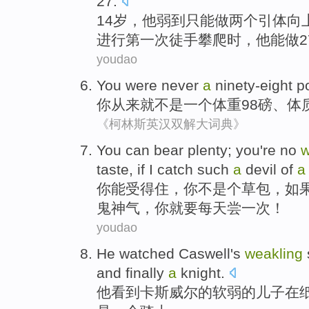
27
.
14岁
，
他
弱到
只能
做
两个
引体
向
进行
第一次
徒手
攀爬时
，他
能
做
youdao
You
were never
a
ninety-eight
p
你
从来
就不是一个体重98
磅
、体
《柯林斯英汉双解大词典》
You
can
bear plenty; you
're
no
w
taste
,
if
I
catch
such
a
devil of
a
你
能
受得住，你
不
是个
草包
，
如
鬼神气
，你
就要
每天
尝
一次！
youdao
He
watched
Caswell's
weakling
and
finally
a
knight
.
他
看到
卡斯
威尔的软弱的
儿子
在