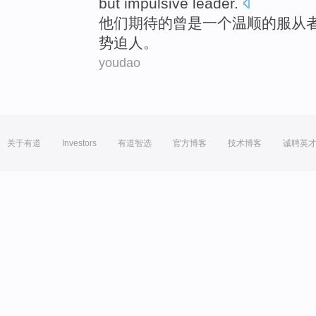
but
impulsive
leader.
他们
期待
的曾是
一个
温顺
的服从
势
迫
人。
youdao
关于有道
Investors
有道智选
官方博客
技术博客
诚聘英