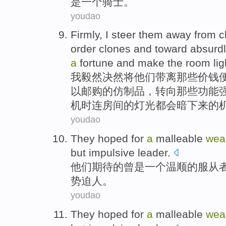
是一个
骑士
。
youdao
Firmly,
I
steer
them
away from
c
order
clones and
toward
absurd
a
fortune
and
make the
room
li
我
毅然
决然将
他们
带
离
那些
价钱
以
邮购
的仿制品，
转向
那些功能
机
时
连
房间
的
灯光
都会暗下来
的
youdao
They
hoped for
a
malleable
wea
but
impulsive
leader.
他们
期待
的曾是
一个
温顺
的服从
势
迫
人。
youdao
They
hoped for
a
malleable
wea