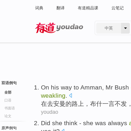
词典
翻译
有道精品课
云笔记
中英
有道 - 网易旗下搜索
双语例句
On
his way
to
Amman
,
Mr Bush
全部
weakling
.
口语
在
去
安曼
的
路上
，
布什
一言不发
书面语
youdao
论文
Did
she
think
- she
was always
原声例句