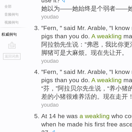
use
it?
全部
她
以为
——她
始终
是个
弱者——
音频例句
youdao
视频例句
"
Fern
, " said
Mr.
Arable
, "
I
know
权威例句
pigs
than
you do
.
A
weakling
ma
阿拉勃
先生
说：”
弗恩
，
我
比
你
更
脚
猪可是大
麻烦
。
现在
先让开。
go
返回词典
top
youdao
"
Fern
, "
said
Mr.
Arable
, "
I
know
pigs
than
you do
.
A
weakling
mak
“
芬
，”
阿拉贝尔
先生
说
，“
养
小猪
差的小猪很难养活的。现在走开！
youdao
At
14
he
was
a
weakling
who co
when
he
made
his
first
free
asce