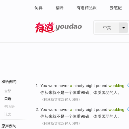
词典
翻译
有道精品课
云笔记
中英
有道 - 网易旗下搜索
双语例句
You
were never
a
ninety-eight
pound
weakling
.
全部
你
从来
就不是一个体重98
磅
、体质
孱弱
的人。
口语
《柯林斯英汉双解大词典》
书面语
You
were never
a
ninety-eight
pound
weakling
.
论文
你
从来
就不是一个体重98
磅
、体质
孱弱
的人。
《柯林斯英汉双解大词典》
原声例句