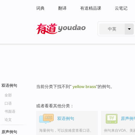
词典
翻译
有道精品课
云笔记
中英
有道 - 网易旗下搜索
双语例句
当前分类下找不到"
yellow brass
"的例句。
全部
口语
或者看看其他分类：
书面语
双语例句
原声例
论文
海量例句，可以按难度查看口语、
例句来自VOA、美
原声例句