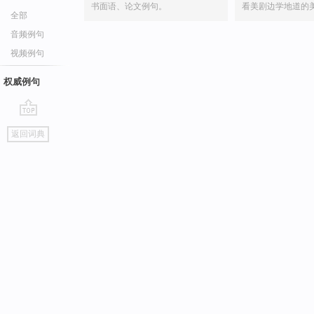
书面语、论文例句。
看美剧边学地道的
全部
音频例句
视频例句
权威例句
go
返回词典
top