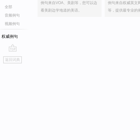
例句来自VOA、美剧等，您可以边
例句来自权威英文
全部
看美剧边学地道的美语。
等，提供最专业的
音频例句
视频例句
权威例句
go
返回词典
top