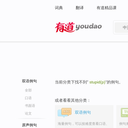
词典
翻译
有道精品课
中
有道 - 网易旗下搜索
双语例句
当前分类下找不到"
stupid(p)
"的例句。
全部
口语
或者看看其他分类：
书面语
双语例句
论文
海量例句，可以按难度查看口语、
例句
原声例句