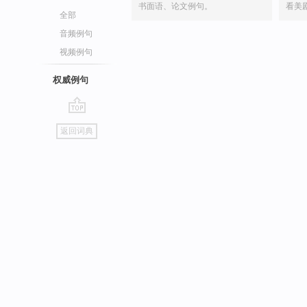
书面语、论文例句。
看美
全部
音频例句
视频例句
权威例句
go
返回词典
top