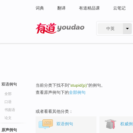
词典
翻译
有道精品课
云笔记
中英
有道 - 网易旗下搜索
双语例句
当前分类下找不到"
stupid(p)
"的例句。
查看原声例句下的
全部例句
全部
口语
书面语
或者看看其他分类：
论文
双语例句
权威例
原声例句