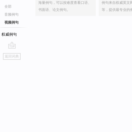
海量例句，可以按难度查看口语、
例句来自权威英文
全部
书面语、论文例句。
等，提供最专业的
音频例句
视频例句
权威例句
go
返回词典
top