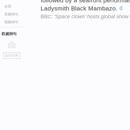
followed by a seafront perform
全部
Ladysmith Black Mambazo.
音频例句
BBC:
'Space clown' hosts global show
视频例句
权威例句
go
返回词典
top