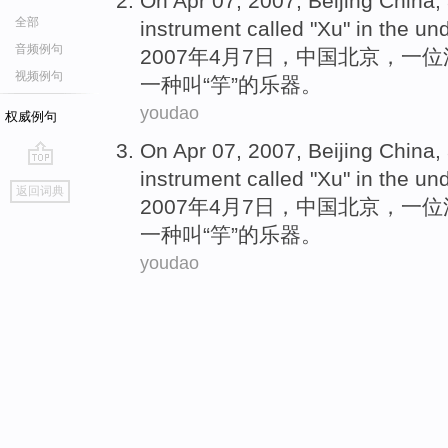
On Apr 07, 2007,
Beijing
China
,
全部
instrument
called
"
Xu
"
in
the un
音频例句
2007年4月7日，
中国
北京
，
一
位
视频例句
一种
叫
“
竽
”的
乐器
。
youdao
权威例句
On Apr 07, 2007,
Beijing
China
,
instrument
called
"
Xu
"
in
the un
go
返回词典
top
2007年4月7日，
中国
北京
，
一
位
一种
叫
“
竽
”的
乐器
。
youdao