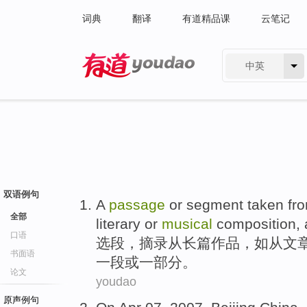
词典
翻译
有道精品课
云笔记
中英
有道 - 网易旗下搜索
双语例句
A
passage
or
segment taken
fr
全部
literary or
musical
composition
,
口语
选段
，
摘录
从
长篇
作品
，
如
从文
书面语
一
段或一部分。
论文
youdao
原声例句