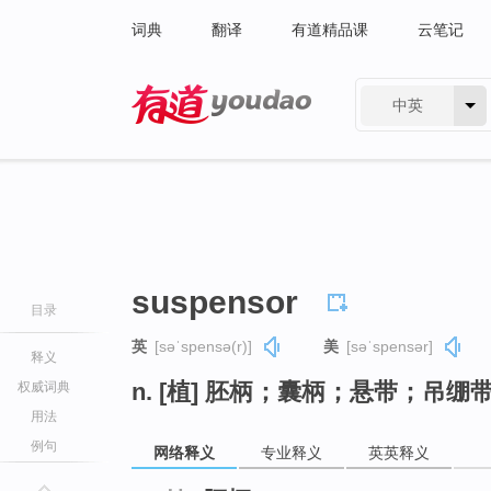
词典
翻译
有道精品课
云笔记
中英
有道 - 网易旗下搜索
suspensor
目录
英
[səˈspensə(r)]
美
[səˈspensər]
释义
n. [植] 胚柄；囊柄；悬带；吊绷
权威词典
用法
例句
网络释义
专业释义
英英释义