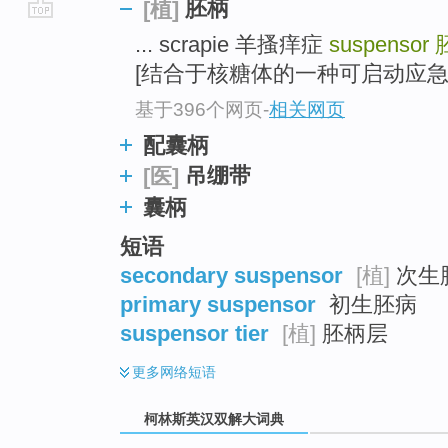
胚柄
[植]
go
... scrapie 羊搔痒症
suspensor
top
[结合于核糖体的一种可启动应急控制
基于396个网页
-
相关网页
配囊柄
吊绷带
[医]
囊柄
短语
secondary suspensor
[植]
次生
primary suspensor
初生胚病
suspensor tier
[植]
胚柄层
更多
网络短语
柯林斯英汉双解大词典