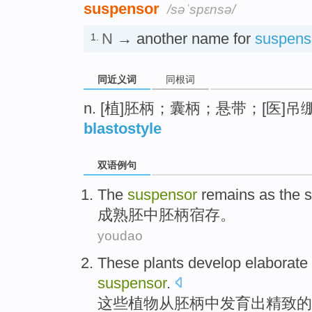
suspensor
/səˈspɛnsə/
N
→ another name for
suspens
1.
同近义词
同根词
n. [植]胚柄；囊柄；悬带；[医]吊
blastostyle
双语例句
The
suspensor
remains as the 
成熟
胚中胚柄宿存
。
youdao
These
plants
develop
elaborate 
suspensor
.
这些
植物
从胚柄中
发育
出
精致
的