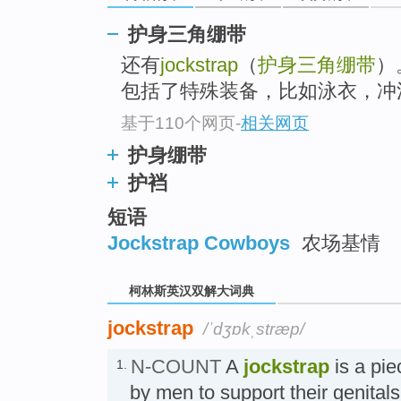
go
top
护身三角绷带
还有
jockstrap
（
护身三角绷带
）
包括了特殊装备，比如泳衣，冲
基于110个网页
-
相关网页
护身绷带
护裆
短语
Jockstrap Cowboys
农场基情
柯林斯英汉双解大词典
jockstrap
/ˈdʒɒkˌstræp/
N-COUNT
A
jockstrap
is a pi
1.
by men to support their genital