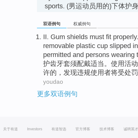
sports. (男运动员用的)下体护
双语例句
权威例句
II
. Gum
shields
must
fit
properly
removable
plastic
cup
slipped
in
permitted
and persons wearing
护
齿
牙
套
须
配戴
适当
。
使用
活动
许
的，发现违规使用者
将
受处罚
youdao
更多双语例句
关于有道
Investors
有道智选
官方博客
技术博客
诚聘英