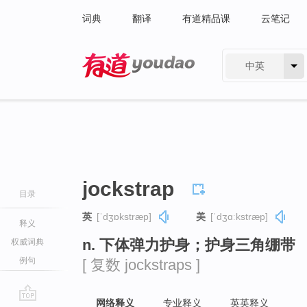
词典
翻译
有道精品课
云笔记
中英
有道 - 网易旗下搜索
jockstrap
目录
英
[ˈdʒɒkstræp]
美
[ˈdʒɑːkstræp]
释义
n. 下体弹力护身；护身三角绷带
权威词典
例句
[ 复数 jockstraps ]
网络释义
专业释义
英英释义