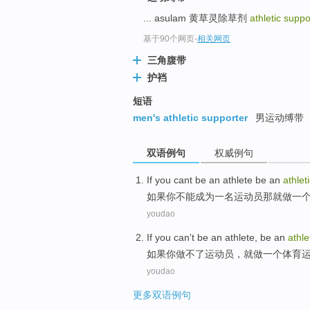
... asulam 黄草灵除草剂
athletic supp
基于90个网页
-
相关网页
三角腹带
护裆
短语
men's athletic supporter
男运动缚带
双语例句
权威例句
If
you
cant
be
an
athlete
be
an
athlet
如果
你
不能
成为
一
名
运动员
那就
做
一
youdao
If
you
can't be
an
athlete,
be
an
athle
如果
你
做不了运动员，
就做
一个
体育
youdao
更多双语例句