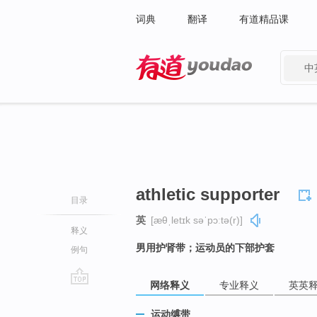
词典
翻译
有道精品课
中
有道 - 网易旗下搜索
athletic supporter
目录
英
[æθˌletɪk səˈpɔːtə(r)]
释义
男用护肾带；运动员的下部护套
例句
网络释义
专业释义
英英
go
top
运动缚带