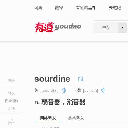
词典
翻译
有道精品课
云笔记
中英
有道 - 网易旗下搜索
sourdine
目录
英
[ˌsʊəˈdiːn]
美
[sʊrˈdin]
释义
n. 弱音器，消音器
权威词典
用法
网络释义
英英释义