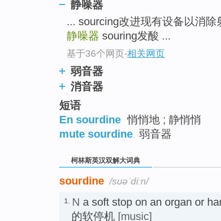
go
静噪器
top
... sourcing改进现有设备以
静噪器
souring发酸 ...
基于36个网页
-
相关网页
弱音器
消音器
短语
En sourdine
悄悄地 ; 静悄悄
mute sourdine
弱音器
柯林斯英汉双解大词典
sourdine
/sʊəˈdiːn/
N
a soft stop on an organ 
1.
的软停机
[music]