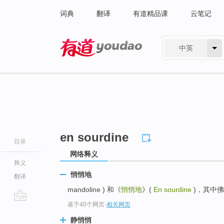
词典
翻译
有道精品课
云笔记
中英
有道 - 网易旗下搜索
en sourdine
目录
网络释义
释义
悄悄地
翻译
mandoline ) 和《
悄悄地
》(
En sourdine
)，其中佛
基于40个网页
-
相关网页
go
top
静悄悄