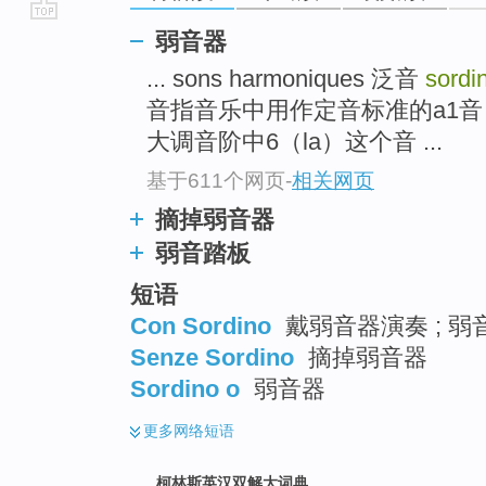
go
弱音器
top
... sons harmoniques 泛音
sordi
音指音乐中用作定音标准的a1音
大调音阶中6（la）这个音 ...
基于611个网页
-
相关网页
摘掉弱音器
弱音踏板
短语
Con Sordino
戴弱音器演奏 ; 弱音
Senze Sordino
摘掉弱音器
Sordino o
弱音器
更多
网络短语
柯林斯英汉双解大词典