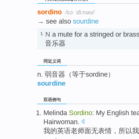
sordino
/sɔːˈdiːnəʊ/
→ see also
sourdine
N
a mute for a stringed or bra
1.
音乐器
同近义词
n. 弱音器（等于sordine）
sourdine
双语例句
Melinda
Sordino
:
My
English
te
Hairwoman
.
我
的
英语
老师
面
无
表情
，所以
我