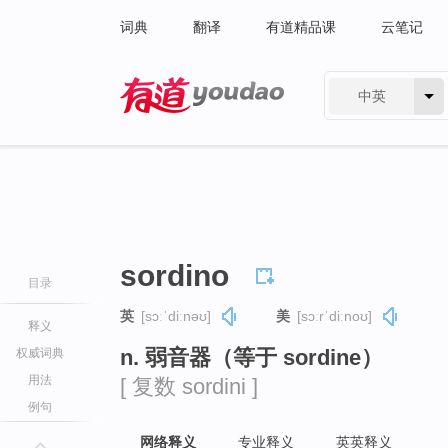
词典
翻译
有道精品课
云笔记
中英
有道 - 网易旗下搜索
sordino
目录
英
[sɔːˈdiːnəʊ]
美
[sɔːrˈdiːnoʊ]
释义
n. 弱音器（等于 sordine）
权威词典
用法
[ 复数 sordini ]
例句
网络释义
专业释义
英英释义