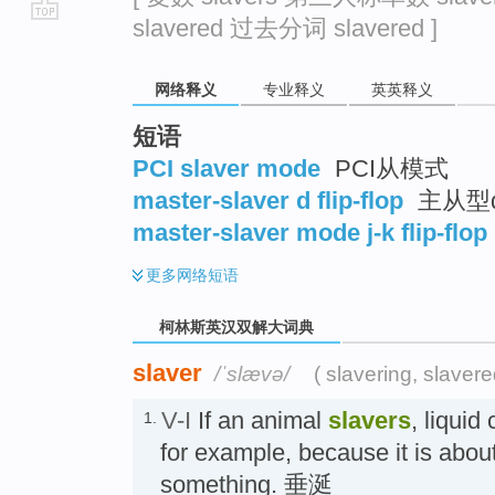
slavered 过去分词 slavered ]
go
top
网络释义
专业释义
英英释义
短语
PCI slaver mode
PCI从模式
master-slaver d flip-flop
主从型
master-slaver mode j-k flip-flop
更多
网络短语
柯林斯英汉双解大词典
slaver
/ˈslævə/
( slavering, slavere
V-I
If an animal
slavers
, liquid
1.
for example, because it is about
something. 垂涎