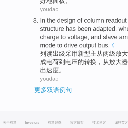
好地面板。
youdao
In the design of
column
readout
structure
has been adapted,
wh
charge
to
voltage
, and slave am
mode
to
drive
output
bus
.
列
读出
级
采用新型主从两级
放大
成
电荷
到
电压
的
转换
，从放大器
出速度。
youdao
更多双语例句
关于有道
Investors
有道智选
官方博客
技术博客
诚聘英