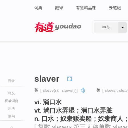
词典
翻译
有道精品课
云笔记
中英
有道 - 网易旗下搜索
slaver
目录
英
[ˈsleɪvə(r); ˈslævə(r)]
美
[ˈslævər; sleɪv
释义
vi. 淌口水
权威词典
用法
vt. 淌口水弄湿；淌口水弄脏
例句
n. 口水；奴隶贩卖船；奴隶商人
[ 复数 slavers 第三人称单数 slave