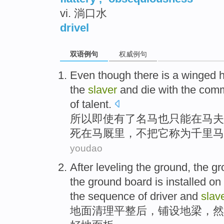
vi. 淌口水
drivel
双语例句
权威例句
Even though
there is
a winged
the
slaver
and
die
with
the
com
of talent.
所以
即使
有
了
名
马
也
只能
在
马夫
死
在马厩里，
不
把
它
称为千里马
youdao
After
leveling
the
ground
, the g
the ground
board
is
installed
on 
the
sequence
of driver and
slav
地面
清理平整
后
，
铺设
地
梁
，
然