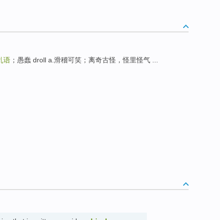
乱语
；愚蠢 droll a.滑稽可笑；离奇古怪，怪里怪气 ...