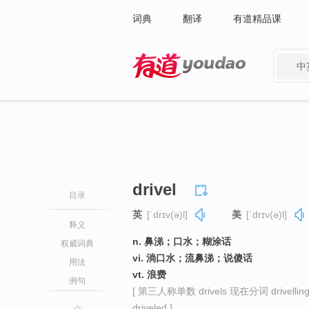
词典
翻译
有道精品课
中
有道 - 网易旗下搜索
drivel
目录
英
[ˈdrɪv(ə)l]
美
[ˈdrɪv(ə)l]
释义
n. 鼻涕；口水；糊涂话
权威词典
vi. 淌口水；流鼻涕；说傻话
用法
vt. 浪费
例句
[ 第三人称单数 drivels 现在分词 drivelling或
driveled ]