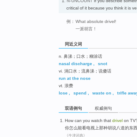
1.
N-UNCOUNT
If you describe somethi
critical of it because you think it is 
例：
What absolute drivel!
一派胡言！
同近义词
n. 鼻涕；口水；糊涂话
nasal discharge
,
snot
vi. 淌口水；流鼻涕；说傻话
run at the nose
vt. 浪费
lose
,
spend
,
waste on
,
trifle awa
双语例句
权威例句
How
can
you
watch
that
drivel
on
TV
你
怎么
能
看
电视
上
那种
胡说八道的东
《牛津词典》