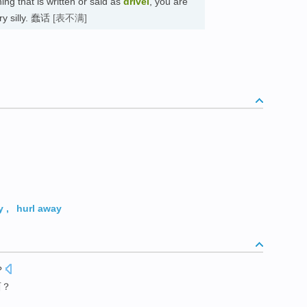
ng that is written or said as
drivel
, you are
very silly. 蠢话
[表不满]
y
,
hurl away
?
西？