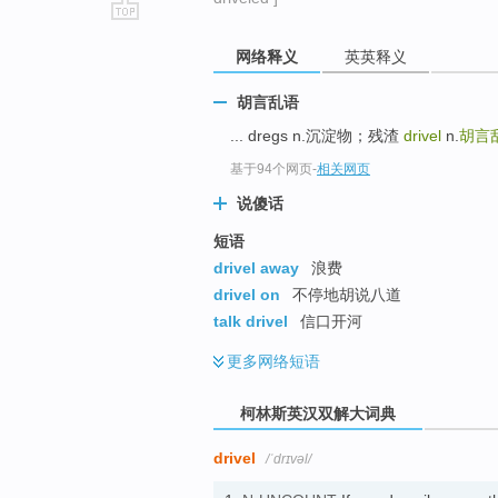
go
网络释义
英英释义
top
胡言乱语
... dregs n.沉淀物；残渣
drivel
n.
胡言
基于94个网页
-
相关网页
说傻话
短语
drivel away
浪费
drivel on
不停地胡说八道
talk drivel
信口开河
更多
网络短语
柯林斯英汉双解大词典
drivel
/ˈdrɪvəl/