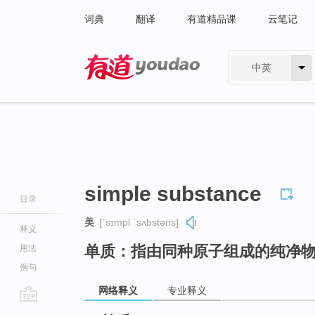
词典
翻译
有道精品课
云笔记
中英
有道 - 网易旗下搜索
simple substance
目录
美
[ˈsɪmpl ˈsʌbstəns]
释义
单质：指由同种原子组成的纯净
用法
例句
网络释义
专业释义
go