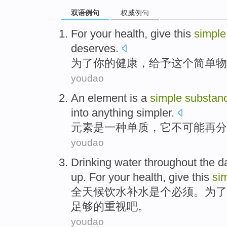
双语例句
权威例句
For
your
health
,
give
this
simple
deserves
.
为了
你
的
健康
，
给予
这个
简单
物
youdao
An element
is
a
simple
substan
into
anything
simpler
.
元素
是
一种
单质
，
它
不
可能
再
分
youdao
Drinking
water throughout the 
up.
For
your
health
,
give
this
si
全天候饮水
补水
是个
必须
。
为了
足够
的重视吧。
youdao