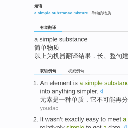
top
短语
a simple substance mixture
单纯的物质
有道翻译
a simple substance
简单物质
以上为机器翻译结果，长、整句
双语例句
权威例句
An element
is
a
simple
substan
into
anything
simpler
.
元素
是
一种
单质
，
它
不
可能
再
分
youdao
It wasn
’t
exactly easy
to meet
a
relatively
simple
to get
a
date
.