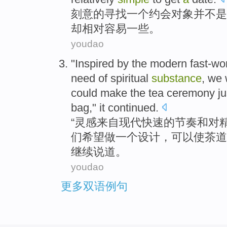
刻意
的
寻找
一
个约会对象并不是
却
相对
容易一些。
youdao
"
Inspired by
the
modern
fast-wo
need
of
spiritual
substance
,
we
could
make
the tea
ceremony
ju
bag
,"
it continued
.
“
灵感
来自
现代
快速的
节奏
和
对
们
希望
做
一
个
设计
，
可以
使
茶道
继续
说道。
youdao
更多双语例句