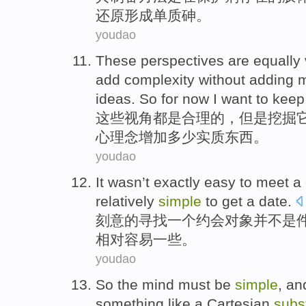
还原
形成
单质
砷。
youdao
These
perspectives
are
equally
add
complexity
without
adding
ideas
. So for now I want
to
keep 
这些
视角
都
是
合理
的，
但是
挖掘
心
理念
增加
多少
实质东西
。
youdao
It wasn
’t
exactly easy
to meet a
relatively
simple
to get
a
date
.
刻意
的
寻找
一
个约会对象并不是
相对
容易一些。
youdao
So
the
mind
must
be
simple
,
an
something
like a
Cartesian
subs