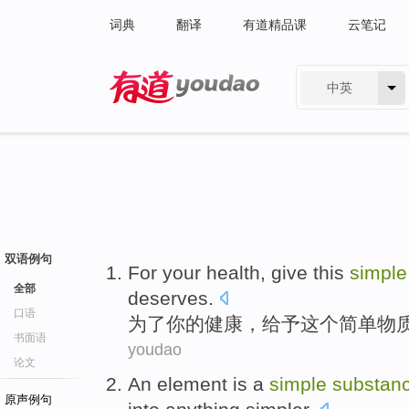
词典
翻译
有道精品课
云笔记
中英
有道 - 网易旗下搜索
双语例句
For
your
health
,
give
this
simple
全部
deserves
.
口语
为了
你
的
健康
，
给予
这个
简单
物
书面语
youdao
论文
An element
is
a
simple
substan
原声例句