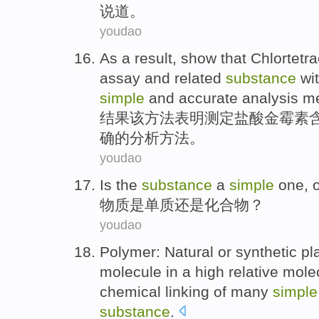
说道。
youdao
As a
result
,
show that
Chlortetra
assay
and
related
substance
wi
simple
and
accurate
analysis
me
结果
该
方法
表明
测定
盐酸
金霉素
确
的
分析
方法。
youdao
Is
the
substance
a
simple
one,
物质
是
单质
还是
化合物
？
youdao
Polymer
:
Natural
or
synthetic pl
molecule in
a high
relative
mole
chemical
linking
of
many
simple
substance
.