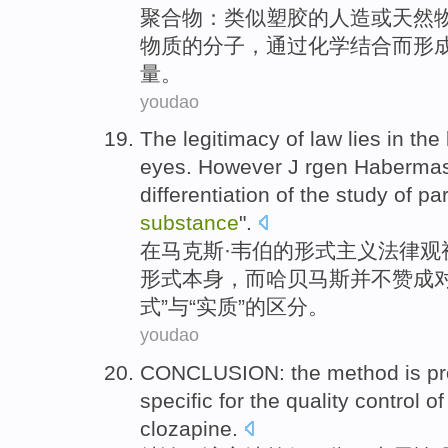
聚合物
：类似塑胶的
人造
或
天然
物质
的
分子
，
通过
化学
结合
而
形
量
。
youdao
The
legitimacy
of
law
lies in
the
eyes
.
However
J
rgen
Haberma
differentiation
of
the
study
of
pa
substance
".
在
马克斯·
韦伯
的
形式
主义
法律观
形式
本身
，
而
哈贝马斯
并不
赞成
式”与“实质”的
区分
。
youdao
CONCLUSION
:
the
method
is p
specific
for
the quality
control
of
clozapine
.