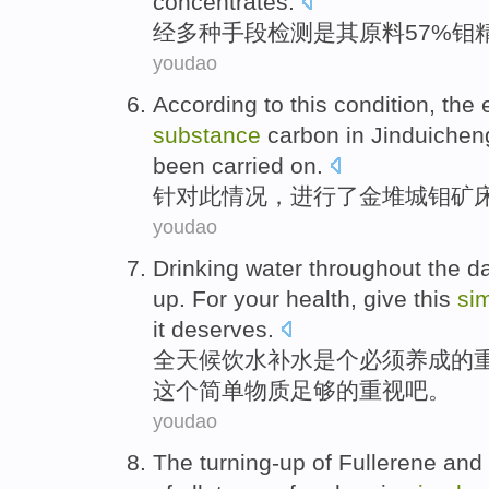
concentrates.
经
多种手段检测
是
其
原料
57%
钼
youdao
According to
this
condition
, the
substance
carbon
in
Jinduichen
been
carried
on.
针对
此
情况
，
进行
了
金堆城
钼矿
youdao
Drinking water
throughout the d
up.
For
your
health
,
give
this
si
it deserves
.
全天候
饮水
补水
是个
必须养成
的
这个
简单
物质足够
的
重视
吧。
youdao
The turning-up of
Fullerene
and 