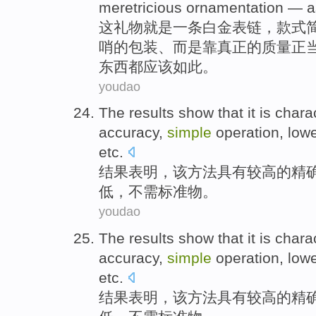
meretricious ornamentation — 
这
礼物
就是
一条
白金
表链
，款式
哨的包装、而是靠真正的质量正
东西都
应该
如此
。
youdao
The results
show that
it
is chara
accuracy
,
simple
operation
,
low
etc.
结果
表明
，
该
方法
具有
较高
的
精
低
，
不
需标准
物
。
youdao
The results
show that
it
is chara
accuracy
,
simple
operation
,
low
etc.
结果
表明
，
该
方法
具有
较高
的
精