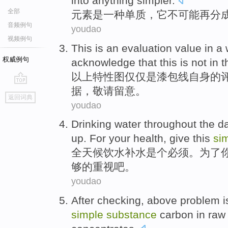
into
anything
simpler
.
全部
元素
是
一种
单质
，
它
不
可能
再
分
音频例句
youdao
视频例句
This
is
an
evaluation
value
in a
权威例句
acknowledge that
this is not
in
t
以上特性图仅仅
是
漆包线
自身的
据，
敬请
留意。
go
返回词典
top
youdao
Drinking
water throughout the 
up.
For
your
health
,
give
this
si
全天候饮水
补水
是个
必须
。
为了
够
的重视吧。
youdao
After
checking
, above problem
i
simple
substance
carbon
in
raw 