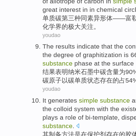
of
allotrope
of
carbon
in
simple
great
interest
in in
chemical
circ
单质
碳
第三
种
同素异
形体
——
富
化学
界
的
极大
关注
。
youdao
The results
indicate that
the
con
the
degree
of
graphitization
is 6
substance
phase at
the
surface
结果
表明
纳米
石墨
中
碳
含量
为90
碳原子以碳
单质
状态存在
的
占54
youdao
It
generates
simple
substance
a
the
colloid
system
with
the
exis
plays a role of bi-template, disp
substance
.
其
制备方法是
在
保护剂
存在
的
胶