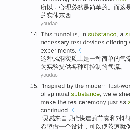
所以
，
心理
必然
是
简单
的。
而
这
的
实体东西
。
youdao
This
tunnel
is
, in
substance
,
a
s
necessary
test
devices
offering
experiments
.
这种
风洞
实质上
是
一种
简单
的
气
为
实验
提供
各种
可控制
的
气流
。
youdao
"
Inspired by
the
modern
fast-wo
of
spiritual
substance
,
we
wishe
make
the tea
ceremony
just
as
continued
.
“
灵感
来自
现代
快速的
节奏
和
对
精
希望
做
一
个
设计
，
可以
使
茶道
就