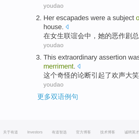
youdao
Her
escapades
were a subject
o
house.
在
女生联谊会
中，
她
的
恶作剧总
youdao
This
extraordinary
assertion
was
merriment
.
这个
奇怪的
论断
引起
了
欢声大笑
youdao
更多双语例句
关于有道
Investors
有道智选
官方博客
技术博客
诚聘英