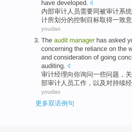
have
developed
.
内部
审计
人员
需要
同
被
审计
系统
计所划分的
控制
目标
取得
一致意
youdao
The
audit
manager
has asked
y
concerning
the
reliance on
the
w
and
consideration
of
going conc
auditing
.
审计
经理
向
你
询问
一些
问题
，
关
部
审计
人员
工作
，
以及
对
持续
经
youdao
更多双语例句