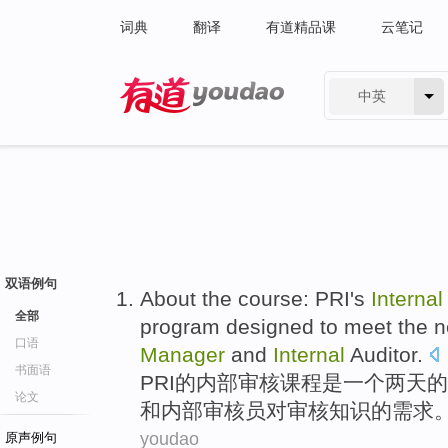
词典
翻译
有道精品课
云笔记
中英
有道 - 网易旗下搜索
双语例句
About
the
course
:
PRI
's
Internal
全部
program
designed to
meet
the
n
口语
Manager
and
Internal
Auditor
.
书面语
PRI
的
内部
审核
课程
是
一个
两天
的
论文
和
内部
审核员
对审核知识
的
需求
youdao
原声例句