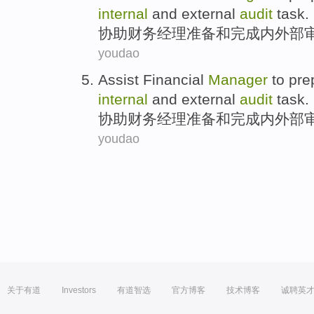
internal
and external
audit
task
.
协助
财务
经理
准备
和
完成
内外部
youdao
Assist
Financial
Manager
to pre
internal
and external
audit
task
.
协助
财务
经理
准备
和
完成
内外部
youdao
关于有道
Investors
有道智选
官方博客
技术博客
诚聘英